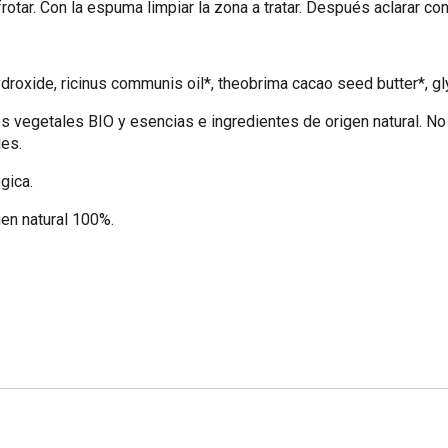
frotar. Con la espuma limpiar la zona a tratar. Después aclarar co
ydroxide, ricinus communis oil*, theobrima cacao seed butter*, g
 vegetales BIO y esencias e ingredientes de origen natural. No
les.
gica.
en natural 100%.