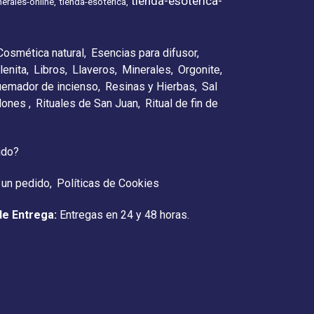
tienda-esoterica-
erales-online
tienda-esoterica
Cosmética natural
Esencias para difusor
lenita
Libros
Llaveros
Minerales
Orgonite
emador de incienso
Resinas y Hierbas
Sal
elones
Rituales de San Juan
Ritual de fin de
ido?
 un pedido
Políticas de Cookies
de Entrega:
Entregas en 24 y 48 horas.