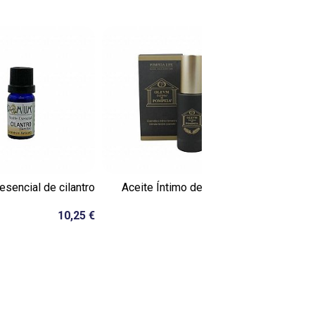
Agotado
esencial de cilantro
Aceite Íntimo de Pompeia
Pirámide m
10,25 €
44,95 €