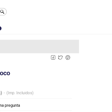
0
coco
k)
-
(Imp. Incluidos)
na pregunta