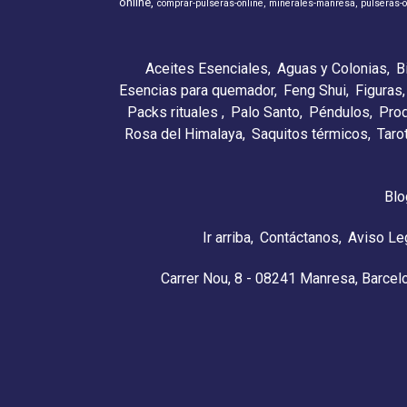
online
comprar-pulseras-online
minerales-manresa
pulseras-o
Aceites Esenciales
Aguas y Colonias
B
Esencias para quemador
Feng Shui
Figuras
Packs rituales
Palo Santo
Péndulos
Pro
Rosa del Himalaya
Saquitos térmicos
Taro
Blo
Ir arriba
Contáctanos
Aviso Le
Carrer Nou, 8 - 08241 Manresa, Barcel