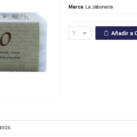
Marca
:
La Jabonería
Añadir a C
RIOS