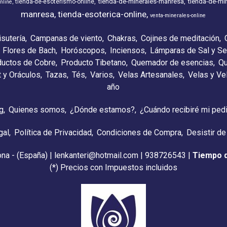
tienda-de-minerales-manresa
tienda-de-min
tienda-de-esoterismo-online
nline
manresa
tienda-esoterica-online
venta-minerales-online
isutería
Campanas de viento
Chakras
Cojines de meditación
Flores de Bach
Horóscopos
Inciensos
Lámparas de Sal y Se
ductos de Cobre
Producto Tibetano
Quemador de esencias
Qu
t y Oráculos
Tazas
Tés
Varios
Velas Artesanales
Velas y V
año
g
Quienes somos
¿Dónde estamos?
¿Cuándo recibiré mi ped
gal
Política de Privacidad
Condiciones de Compra
Desistir de
ona - (España) | lenkanteri@hotmail.com |
938726543
|
Tiempo 
(*) Precios con Impuestos incluidos