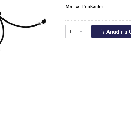
Marca
:
L'enKanteri
Añadir a C