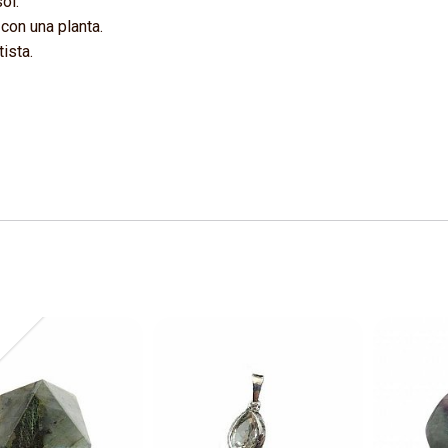
ol.
 con una planta.
ista.