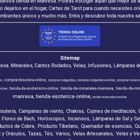
nuestra tienda en Manresa. Podrás escoger aquel que mejor se ada
 o dejarlos en el hogar, Cartas de Tarot para cuando necesites or
ambientes únicos y mucho más. Entra y descubre toda nuestra s
Sitemap
resa. Minerales, Cantos Rodados, Velas, Infusiones, Lámparas de
comprar-bisuteria-online
ne
comprar-colgantes
comprar-colgantes-online
comprar-incien
tienda-de-minerales-manresa
tienda-de-min
tienda-de-esoterismo-online
nline
manresa
tienda-esoterica-online
venta-minerales-online
isutería
Campanas de viento
Chakras
Cojines de meditación
Flores de Bach
Horóscopos
Inciensos
Lámparas de Sal y Se
ductos de Cobre
Producto Tibetano
Quemador de esencias
Qu
t y Oráculos
Tazas
Tés
Varios
Velas Artesanales
Velas y V