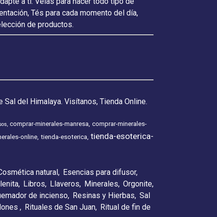
pte a ti: Velas para hacer todo tipo de
ientación, Tés para cada momento del día,
elección de productos.
 Sal del Himalaya. Visítanos, Tienda Online.
comprar-minerales-manresa
comprar-minerales-
sos
tienda-esoterica-
erales-online
tienda-esoterica
Cosmética natural
Esencias para difusor
lenita
Libros
Llaveros
Minerales
Orgonite
emador de incienso
Resinas y Hierbas
Sal
elones
Rituales de San Juan
Ritual de fin de