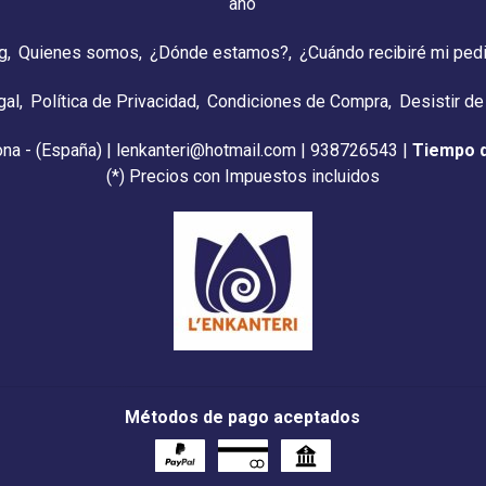
año
g
Quienes somos
¿Dónde estamos?
¿Cuándo recibiré mi ped
gal
Política de Privacidad
Condiciones de Compra
Desistir de
ona - (España) | lenkanteri@hotmail.com |
938726543
|
Tiempo 
(*) Precios con Impuestos incluidos
Métodos de pago aceptados