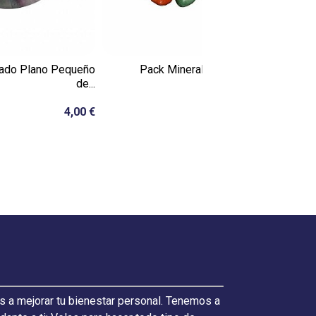
ado Plano Pequeño
Pack Minerales de los
Mineral Ca
de...
Chakras...
4,00 €
8,50 €
s a mejorar tu bienestar personal. Tenemos a