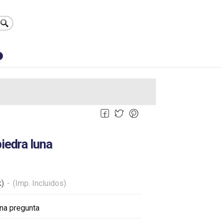
0
iedra luna
k)
-
(Imp. Incluidos)
na pregunta