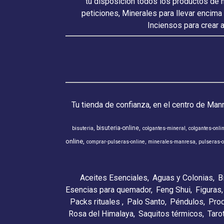
tu disposición todos los productos de 
peticiones, Minerales para llevar encima
Inciensos para crear 
Tu tienda de confianza, en el centro de Man
bisuteria-online
bisuteria
colgantes-mineral
colgantes-onli
online
comprar-pulseras-online
minerales-manresa
pulseras-o
Aceites Esenciales
Aguas y Colonias
B
Esencias para quemador
Feng Shui
Figuras
Packs rituales
Palo Santo
Péndulos
Pro
Rosa del Himalaya
Saquitos térmicos
Taro