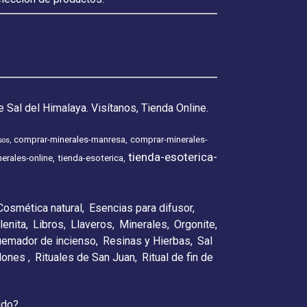
 Sal del Himalaya. Visítanos, Tienda Online.
comprar-minerales-manresa
comprar-minerales-
sos
tienda-esoterica-
erales-online
tienda-esoterica
Cosmética natural
Esencias para difusor
lenita
Libros
Llaveros
Minerales
Orgonite
emador de incienso
Resinas y Hierbas
Sal
elones
Rituales de San Juan
Ritual de fin de
ido?