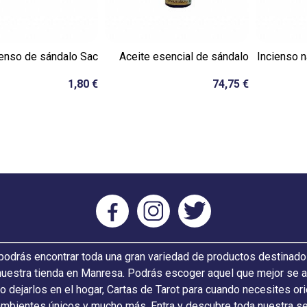
ienso de sándalo Sac
Aceite esencial de sándalo
Incienso n
1,80 €
74,75 €
odrás encontrar toda una gran variedad de productos destinado
nuestra tienda en Manresa. Podrás escoger aquel que mejor se ada
 o dejarlos en el hogar, Cartas de Tarot para cuando necesites or
ambientes únicos y mucho más. Entra y descubre toda nuestra s