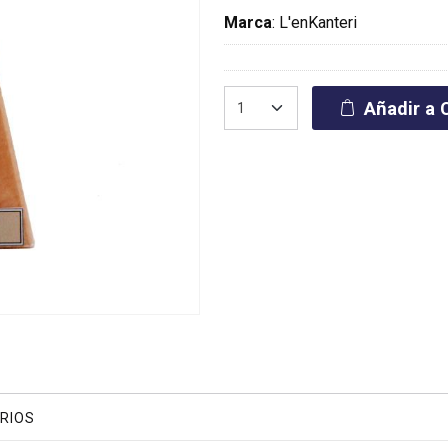
Marca
:
L'enKanteri
Añadir a C
RIOS