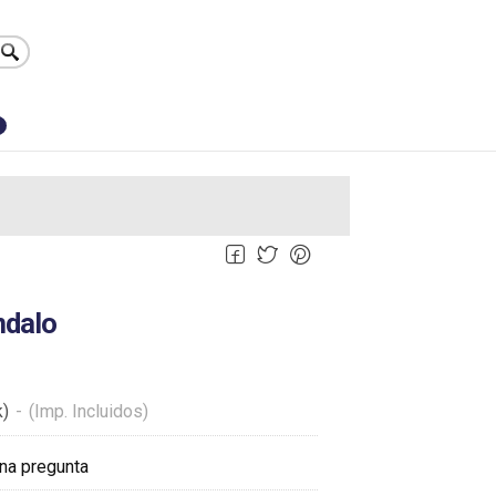
0
ndalo
k)
-
(Imp. Incluidos)
na pregunta