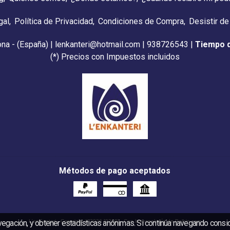
gal
Política de Privacidad
Condiciones de Compra
Desistir de
ona - (España) | lenkanteri@hotmail.com |
938726543
|
Tiempo 
(*) Precios con Impuestos incluidos
Métodos de pago aceptados
vegación, y obtener estadísticas anónimas. Si continúa navegando cons
L'enKanteri
- Copyright © 2026 [9269] - Con la tecnología de Palbin.com