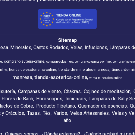
Sitemap
resa. Minerales, Cantos Rodados, Velas, Infusiones, Lámparas de
comprar-bisuteria-online
ne
comprar-colgantes
comprar-colgantes-online
comprar-incien
tienda-de-minerales-manresa
tienda-de-min
tienda-de-esoterismo-online
nline
manresa
tienda-esoterica-online
venta-minerales-online
isutería
Campanas de viento
Chakras
Cojines de meditación
Flores de Bach
Horóscopos
Inciensos
Lámparas de Sal y Se
ductos de Cobre
Producto Tibetano
Quemador de esencias
Qu
t y Oráculos
Tazas
Tés
Varios
Velas Artesanales
Velas y V
año
g
Quienes somos
¿Dónde estamos?
¿Cuándo recibiré mi ped