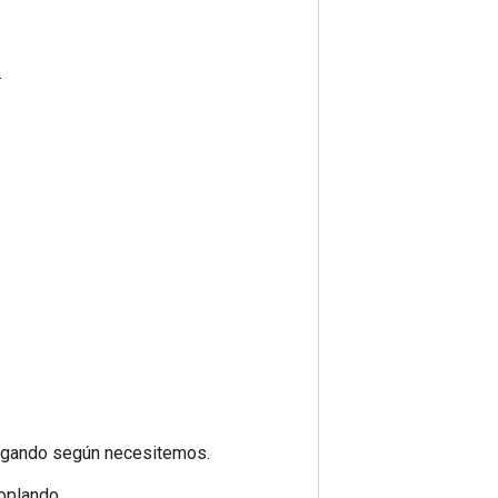
.
apagando según necesitemos.
oplando.