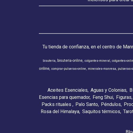
Tu tienda de confianza, en el centro de Man
bisuteria-online
bisuteria
colgantes-mineral
colgantes-onli
online
comprar-pulseras-online
minerales-manresa
pulseras-o
Aceites Esenciales
Aguas y Colonias
B
Esencias para quemador
Feng Shui
Figuras
Packs rituales
Palo Santo
Péndulos
Pro
Rosa del Himalaya
Saquitos térmicos
Taro
Blo