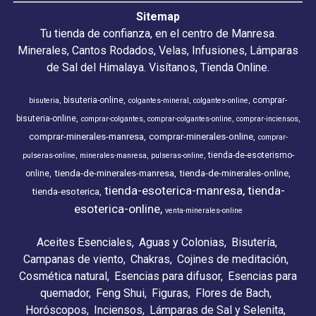
Sitemap
Tu tienda de confianza, en el centro de Manresa.
Minerales, Cantos Rodados, Velas, Infusiones, Lámparas
de Sal del Himalaya. Visítanos, Tienda Online.
bisuteria-online
comprar-
bisuteria
colgantes-mineral
colgantes-online
bisuteria-online
comprar-colgantes
comprar-colgantes-online
comprar-inciensos
comprar-minerales-manresa
comprar-minerales-online
comprar-
tienda-de-esoterismo-
pulseras-online
minerales-manresa
pulseras-online
tienda-de-minerales-manresa
tienda-de-minerales-online
online
tienda-esoterica-manresa
tienda-
tienda-esoterica
esoterica-online
venta-minerales-online
Aceites Esenciales
Aguas y Colonias
Bisutería
Campanas de viento
Chakras
Cojines de meditación
Cosmética natural
Esencias para difusor
Esencias para
quemador
Feng Shui
Figuras
Flores de Bach
Horóscopos
Inciensos
Lámparas de Sal y Selenita