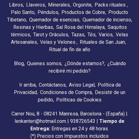
Libros
Llaveros
Minerales
Orgonite
Packs rituales
Palo Santo
Péndulos
Productos de Cobre
Producto
Tibetano
Quemador de esencias
Quemador de incienso
Resinas y Hierbas
Sal Rosa del Himalaya
Saquitos
térmicos
Tarot y Oráculos
Tazas
Tés
Varios
Velas
Artesanales
Velas y Velones
Rituales de San Juan
Ritual de fin de año
Blog
Quienes somos
¿Dónde estamos?
¿Cuándo
recibiré mi pedido?
Ir arriba
Contáctanos
Aviso Legal
Política de
Privacidad
Condiciones de Compra
Desistir de un
pedido
Políticas de Cookies
Carrer Nou, 8 - 08241 Manresa, Barcelona - (España) |
lenkanteri@hotmail.com |
938726543
|
Tiempo de
Entrega:
Entregas en 24 y 48 horas.
(*) Precios con Impuestos incluidos