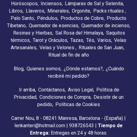
Horóscopos
Inciensos
Lámparas de Sal y Selenita
Libros
Llaveros
Minerales
Orgonite
Packs rituales
Palo Santo
Péndulos
Productos de Cobre
Producto
Tibetano
Quemador de esencias
Quemador de incienso
Resinas y Hierbas
Sal Rosa del Himalaya
Saquitos
térmicos
Tarot y Oráculos
Tazas
Tés
Varios
Velas
Artesanales
Velas y Velones
Rituales de San Juan
Ritual de fin de año
Blog
Quienes somos
¿Dónde estamos?
¿Cuándo
recibiré mi pedido?
Ir arriba
Contáctanos
Aviso Legal
Política de
Privacidad
Condiciones de Compra
Desistir de un
pedido
Políticas de Cookies
Carrer Nou, 8 - 08241 Manresa, Barcelona - (España) |
lenkanteri@hotmail.com |
938726543
|
Tiempo de
Entrega:
Entregas en 24 y 48 horas.