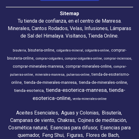
Sitemap
Tu tienda de confianza, en el centro de Manresa.
Minerales, Cantos Rodados, Velas, Infusiones, Lámparas
de Sal del Himalaya. Visítanos, Tienda Online.
bisuteria-online
comprar-
bisuteria
colgantes-mineral
colgantes-online
bisuteria-online
comprar-colgantes
comprar-colgantes-online
comprar-inciensos
comprar-minerales-manresa
comprar-minerales-online
comprar-
tienda-de-esoterismo-
pulseras-online
minerales-manresa
pulseras-online
tienda-de-minerales-manresa
tienda-de-minerales-online
online
tienda-esoterica-manresa
tienda-
tienda-esoterica
esoterica-online
venta-minerales-online
Aceites Esenciales
Aguas y Colonias
Bisutería
Campanas de viento
Chakras
Cojines de meditación
Cosmética natural
Esencias para difusor
Esencias para
quemador
Feng Shui
Figuras
Flores de Bach