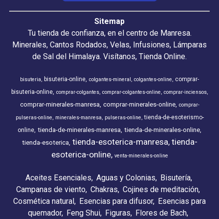
Sitemap
Tu tienda de confianza, en el centro de Manresa.
Minerales, Cantos Rodados, Velas, Infusiones, Lámparas
de Sal del Himalaya. Visítanos, Tienda Online.
bisuteria-online
comprar-
bisuteria
colgantes-mineral
colgantes-online
bisuteria-online
comprar-colgantes
comprar-colgantes-online
comprar-inciensos
comprar-minerales-manresa
comprar-minerales-online
comprar-
tienda-de-esoterismo-
pulseras-online
minerales-manresa
pulseras-online
tienda-de-minerales-manresa
tienda-de-minerales-online
online
tienda-esoterica-manresa
tienda-
tienda-esoterica
esoterica-online
venta-minerales-online
Aceites Esenciales
Aguas y Colonias
Bisutería
Campanas de viento
Chakras
Cojines de meditación
Cosmética natural
Esencias para difusor
Esencias para
quemador
Feng Shui
Figuras
Flores de Bach