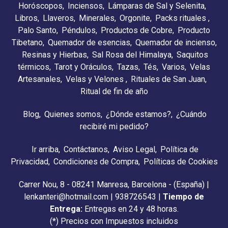
Horóscopos
Inciensos
Lámparas de Sal y Selenita
Libros
Llaveros
Minerales
Orgonite
Packs rituales
Palo Santo
Péndulos
Productos de Cobre
Producto
Tibetano
Quemador de esencias
Quemador de incienso
Resinas y Hierbas
Sal Rosa del Himalaya
Saquitos
térmicos
Tarot y Oráculos
Tazas
Tés
Varios
Velas
Artesanales
Velas y Velones
Rituales de San Juan
Ritual de fin de año
Blog
Quienes somos
¿Dónde estamos?
¿Cuándo
recibiré mi pedido?
Ir arriba
Contáctanos
Aviso Legal
Política de
Privacidad
Condiciones de Compra
Políticas de Cookies
Carrer Nou, 8 - 08241 Manresa, Barcelona - (España) |
lenkanteri@hotmail.com |
938726543
|
Tiempo de
Entrega:
Entregas en 24 y 48 horas.
(*) Precios con Impuestos incluidos