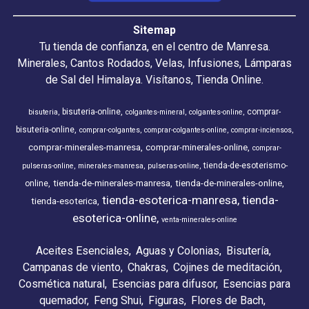
Sitemap
Tu tienda de confianza, en el centro de Manresa.
Minerales, Cantos Rodados, Velas, Infusiones, Lámparas
de Sal del Himalaya. Visítanos, Tienda Online.
bisuteria-online
comprar-
bisuteria
colgantes-mineral
colgantes-online
bisuteria-online
comprar-colgantes
comprar-colgantes-online
comprar-inciensos
comprar-minerales-manresa
comprar-minerales-online
comprar-
tienda-de-esoterismo-
pulseras-online
minerales-manresa
pulseras-online
tienda-de-minerales-manresa
tienda-de-minerales-online
online
tienda-esoterica-manresa
tienda-
tienda-esoterica
esoterica-online
venta-minerales-online
Aceites Esenciales
Aguas y Colonias
Bisutería
Campanas de viento
Chakras
Cojines de meditación
Cosmética natural
Esencias para difusor
Esencias para
quemador
Feng Shui
Figuras
Flores de Bach