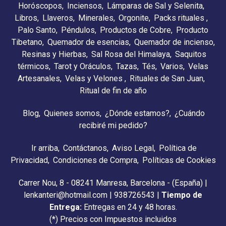
Horóscopos
Inciensos
Lámparas de Sal y Selenita
Libros
Llaveros
Minerales
Orgonite
Packs rituales
Palo Santo
Péndulos
Productos de Cobre
Producto
Tibetano
Quemador de esencias
Quemador de incienso
Resinas y Hierbas
Sal Rosa del Himalaya
Saquitos
térmicos
Tarot y Oráculos
Tazas
Tés
Varios
Velas
Artesanales
Velas y Velones
Rituales de San Juan
Ritual de fin de año
Blog
Quienes somos
¿Dónde estamos?
¿Cuándo
recibiré mi pedido?
Ir arriba
Contáctanos
Aviso Legal
Política de
Privacidad
Condiciones de Compra
Políticas de Cookies
Carrer Nou, 8 - 08241 Manresa, Barcelona - (España) |
lenkanteri@hotmail.com |
938726543
|
Tiempo de
Entrega:
Entregas en 24 y 48 horas.
(*) Precios con Impuestos incluidos