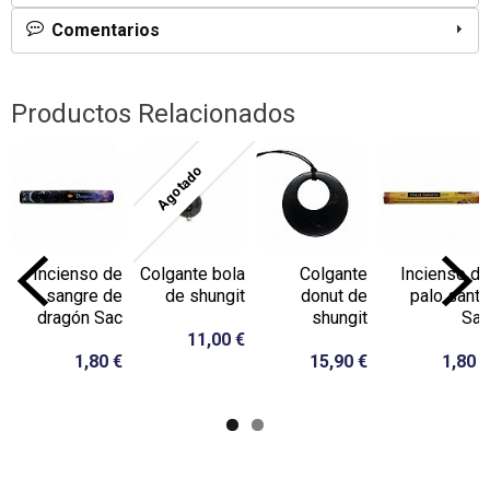
Comentarios
Productos Relacionados
Agotado
Incienso de
Colgante bola
Colgante
Incienso de
sangre de
de shungit
donut de
palo santo
dragón Sac
shungit
Sac
11,00 €
1,80 €
15,90 €
1,80 €