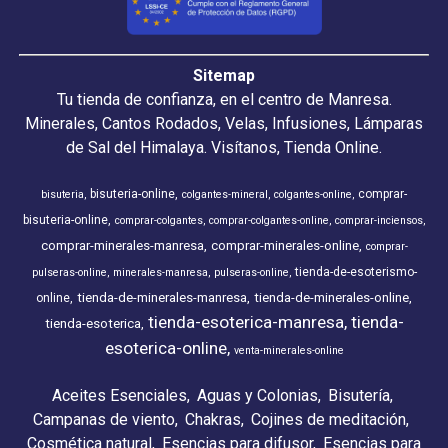
Sitemap
Tu tienda de confianza, en el centro de Manresa.
Minerales, Cantos Rodados, Velas, Infusiones, Lámparas
de Sal del Himalaya. Visítanos, Tienda Online.
bisuteria-online
comprar-
bisuteria
colgantes-mineral
colgantes-online
bisuteria-online
comprar-colgantes
comprar-colgantes-online
comprar-inciensos
comprar-minerales-manresa
comprar-minerales-online
comprar-
tienda-de-esoterismo-
pulseras-online
minerales-manresa
pulseras-online
tienda-de-minerales-manresa
tienda-de-minerales-online
online
tienda-esoterica-manresa
tienda-
tienda-esoterica
esoterica-online
venta-minerales-online
Aceites Esenciales
Aguas y Colonias
Bisutería
Campanas de viento
Chakras
Cojines de meditación
Cosmética natural
Esencias para difusor
Esencias para