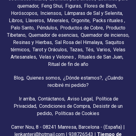
quemador
Feng Shui
Figuras
Flores de Bach
Horóscopos
Inciensos
Lámparas de Sal y Selenita
Libros
Llaveros
Minerales
Orgonite
Packs rituales
Palo Santo
Péndulos
Productos de Cobre
Producto
Tibetano
Quemador de esencias
Quemador de incienso
Resinas y Hierbas
Sal Rosa del Himalaya
Saquitos
térmicos
Tarot y Oráculos
Tazas
Tés
Varios
Velas
Artesanales
Velas y Velones
Rituales de San Juan
Ritual de fin de año
Blog
Quienes somos
¿Dónde estamos?
¿Cuándo
recibiré mi pedido?
Ir arriba
Contáctanos
Aviso Legal
Política de
Privacidad
Condiciones de Compra
Desistir de un
pedido
Políticas de Cookies
Carrer Nou, 8 - 08241 Manresa, Barcelona - (España) |
lenkanteri@hotmail.com |
938726543
|
Tiempo de