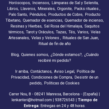
Horóscopos
Inciensos
Lámparas de Sal y Selenita
Libros
Llaveros
Minerales
Orgonite
Packs rituales
Palo Santo
Péndulos
Productos de Cobre
Producto
Tibetano
Quemador de esencias
Quemador de incienso
Resinas y Hierbas
Sal Rosa del Himalaya
Saquitos
térmicos
Tarot y Oráculos
Tazas
Tés
Varios
Velas
Artesanales
Velas y Velones
Rituales de San Juan
Ritual de fin de año
Blog
Quienes somos
¿Dónde estamos?
¿Cuándo
recibiré mi pedido?
Ir arriba
Contáctanos
Aviso Legal
Política de
Privacidad
Condiciones de Compra
Desistir de un
pedido
Políticas de Cookies
Carrer Nou, 8 - 08241 Manresa, Barcelona - (España) |
lenkanteri@hotmail.com |
938726543
|
Tiempo de
Entrega:
Entregas en 24 y 48 horas.