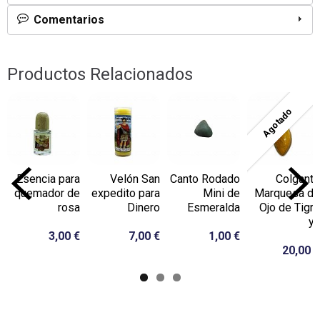
Comentarios
Productos Relacionados
Agotado
Esencia para
Velón San
Canto Rodado
Colgante
quemador de
expedito para
Mini de
Marquesa de
rosa
Dinero
Esmeralda
Ojo de Tigre
y...
3,00 €
7,00 €
1,00 €
20,00 €