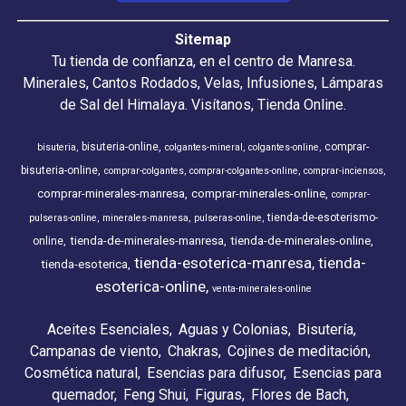
Sitemap
Tu tienda de confianza, en el centro de Manresa.
Minerales, Cantos Rodados, Velas, Infusiones, Lámparas
de Sal del Himalaya. Visítanos, Tienda Online.
bisuteria-online
comprar-
bisuteria
colgantes-mineral
colgantes-online
bisuteria-online
comprar-colgantes
comprar-colgantes-online
comprar-inciensos
comprar-minerales-manresa
comprar-minerales-online
comprar-
tienda-de-esoterismo-
pulseras-online
minerales-manresa
pulseras-online
tienda-de-minerales-manresa
tienda-de-minerales-online
online
tienda-esoterica-manresa
tienda-
tienda-esoterica
esoterica-online
venta-minerales-online
Aceites Esenciales
Aguas y Colonias
Bisutería
Campanas de viento
Chakras
Cojines de meditación
Cosmética natural
Esencias para difusor
Esencias para
quemador
Feng Shui
Figuras
Flores de Bach