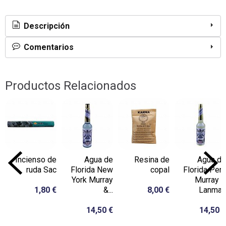
Descripción
Comentarios
Productos Relacionados
Incienso de
Agua de
Resina de
Agua de
ruda Sac
Florida New
copal
Florida Perú
York Murray
Murray &
1,80 €
&...
8,00 €
Lanman
14,50 €
14,50 €