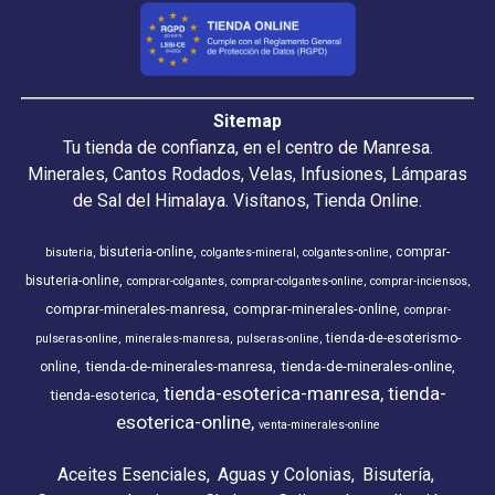
Sitemap
Tu tienda de confianza, en el centro de Manresa.
Minerales, Cantos Rodados, Velas, Infusiones, Lámparas
de Sal del Himalaya. Visítanos, Tienda Online.
bisuteria-online
comprar-
bisuteria
colgantes-mineral
colgantes-online
bisuteria-online
comprar-colgantes
comprar-colgantes-online
comprar-inciensos
comprar-minerales-manresa
comprar-minerales-online
comprar-
tienda-de-esoterismo-
pulseras-online
minerales-manresa
pulseras-online
tienda-de-minerales-manresa
tienda-de-minerales-online
online
tienda-esoterica-manresa
tienda-
tienda-esoterica
esoterica-online
venta-minerales-online
Aceites Esenciales
Aguas y Colonias
Bisutería