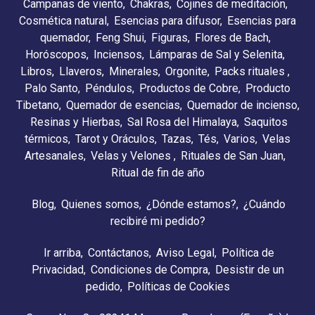
Campanas de viento
Chakras
Cojines de meditación
Cosmética natural
Esencias para difusor
Esencias para
quemador
Feng Shui
Figuras
Flores de Bach
Horóscopos
Inciensos
Lámparas de Sal y Selenita
Libros
Llaveros
Minerales
Orgonite
Packs rituales
Palo Santo
Péndulos
Productos de Cobre
Producto
Tibetano
Quemador de esencias
Quemador de incienso
Resinas y Hierbas
Sal Rosa del Himalaya
Saquitos
térmicos
Tarot y Oráculos
Tazas
Tés
Varios
Velas
Artesanales
Velas y Velones
Rituales de San Juan
Ritual de fin de año
Blog
Quienes somos
¿Dónde estamos?
¿Cuándo
recibiré mi pedido?
Ir arriba
Contáctanos
Aviso Legal
Política de
Privacidad
Condiciones de Compra
Desistir de un
pedido
Políticas de Cookies