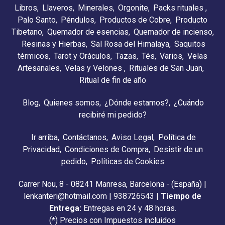
Libros
Llaveros
Minerales
Orgonite
Packs rituales
Palo Santo
Péndulos
Productos de Cobre
Producto
Tibetano
Quemador de esencias
Quemador de incienso
Resinas y Hierbas
Sal Rosa del Himalaya
Saquitos
térmicos
Tarot y Oráculos
Tazas
Tés
Varios
Velas
Artesanales
Velas y Velones
Rituales de San Juan
Ritual de fin de año
Blog
Quienes somos
¿Dónde estamos?
¿Cuándo
recibiré mi pedido?
Ir arriba
Contáctanos
Aviso Legal
Política de
Privacidad
Condiciones de Compra
Desistir de un
pedido
Políticas de Cookies
Carrer Nou, 8 - 08241 Manresa, Barcelona - (España) |
lenkanteri@hotmail.com |
938726543
|
Tiempo de
Entrega:
Entregas en 24 y 48 horas.
(*) Precios con Impuestos incluidos