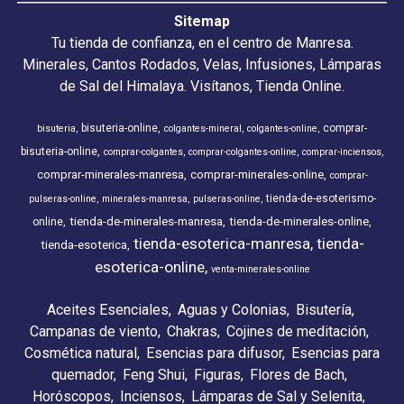
Sitemap
Tu tienda de confianza, en el centro de Manresa.
Minerales, Cantos Rodados, Velas, Infusiones, Lámparas
de Sal del Himalaya. Visítanos, Tienda Online.
bisuteria-online
comprar-
bisuteria
colgantes-mineral
colgantes-online
bisuteria-online
comprar-colgantes
comprar-colgantes-online
comprar-inciensos
comprar-minerales-manresa
comprar-minerales-online
comprar-
tienda-de-esoterismo-
pulseras-online
minerales-manresa
pulseras-online
tienda-de-minerales-manresa
tienda-de-minerales-online
online
tienda-esoterica-manresa
tienda-
tienda-esoterica
esoterica-online
venta-minerales-online
Aceites Esenciales
Aguas y Colonias
Bisutería
Campanas de viento
Chakras
Cojines de meditación
Cosmética natural
Esencias para difusor
Esencias para
quemador
Feng Shui
Figuras
Flores de Bach
Horóscopos
Inciensos
Lámparas de Sal y Selenita