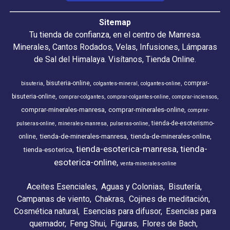
Sitemap
Tu tienda de confianza, en el centro de Manresa.
Minerales, Cantos Rodados, Velas, Infusiones, Lámparas
de Sal del Himalaya. Visítanos, Tienda Online.
bisuteria-online
comprar-
bisuteria
colgantes-mineral
colgantes-online
bisuteria-online
comprar-colgantes
comprar-colgantes-online
comprar-inciensos
comprar-minerales-manresa
comprar-minerales-online
comprar-
tienda-de-esoterismo-
pulseras-online
minerales-manresa
pulseras-online
tienda-de-minerales-manresa
tienda-de-minerales-online
online
tienda-esoterica-manresa
tienda-
tienda-esoterica
esoterica-online
venta-minerales-online
Aceites Esenciales
Aguas y Colonias
Bisutería
Campanas de viento
Chakras
Cojines de meditación
Cosmética natural
Esencias para difusor
Esencias para
quemador
Feng Shui
Figuras
Flores de Bach