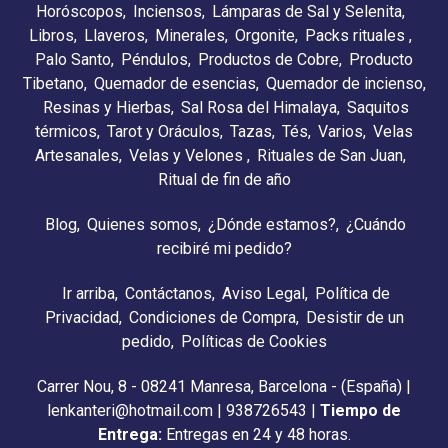
Horóscopos
Inciensos
Lámparas de Sal y Selenita
Libros
Llaveros
Minerales
Orgonite
Packs rituales
Palo Santo
Péndulos
Productos de Cobre
Producto
Tibetano
Quemador de esencias
Quemador de incienso
Resinas y Hierbas
Sal Rosa del Himalaya
Saquitos
térmicos
Tarot y Oráculos
Tazas
Tés
Varios
Velas
Artesanales
Velas y Velones
Rituales de San Juan
Ritual de fin de año
Blog
Quienes somos
¿Dónde estamos?
¿Cuándo
recibiré mi pedido?
Ir arriba
Contáctanos
Aviso Legal
Política de
Privacidad
Condiciones de Compra
Desistir de un
pedido
Políticas de Cookies
Carrer Nou, 8 - 08241 Manresa, Barcelona - (España) |
lenkanteri@hotmail.com |
938726543
|
Tiempo de
Entrega:
Entregas en 24 y 48 horas.