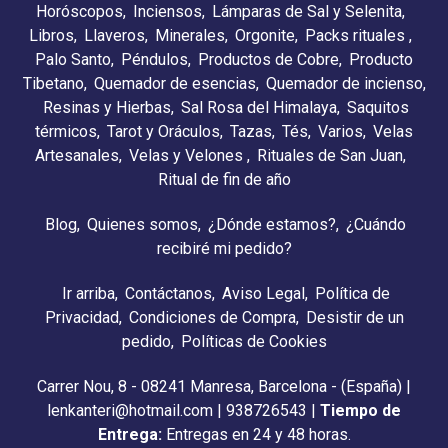
Horóscopos
Inciensos
Lámparas de Sal y Selenita
Libros
Llaveros
Minerales
Orgonite
Packs rituales
Palo Santo
Péndulos
Productos de Cobre
Producto
Tibetano
Quemador de esencias
Quemador de incienso
Resinas y Hierbas
Sal Rosa del Himalaya
Saquitos
térmicos
Tarot y Oráculos
Tazas
Tés
Varios
Velas
Artesanales
Velas y Velones
Rituales de San Juan
Ritual de fin de año
Blog
Quienes somos
¿Dónde estamos?
¿Cuándo
recibiré mi pedido?
Ir arriba
Contáctanos
Aviso Legal
Política de
Privacidad
Condiciones de Compra
Desistir de un
pedido
Políticas de Cookies
Carrer Nou, 8 - 08241 Manresa, Barcelona - (España) |
lenkanteri@hotmail.com |
938726543
|
Tiempo de
Entrega:
Entregas en 24 y 48 horas.