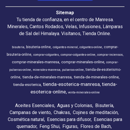
Sitemap
Tu tienda de confianza, en el centro de Manresa.
Minerales, Cantos Rodados, Velas, Infusiones, Lámparas
de Sal del Himalaya. Visítanos, Tienda Online.
bisuteria-online
comprar-
bisuteria
colgantes-mineral
colgantes-online
bisuteria-online
comprar-colgantes
comprar-colgantes-online
comprar-inciensos
comprar-minerales-manresa
comprar-minerales-online
comprar-
tienda-de-esoterismo-
pulseras-online
minerales-manresa
pulseras-online
tienda-de-minerales-manresa
tienda-de-minerales-online
online
tienda-esoterica-manresa
tienda-
tienda-esoterica
esoterica-online
venta-minerales-online
Aceites Esenciales
Aguas y Colonias
Bisutería
Campanas de viento
Chakras
Cojines de meditación
Cosmética natural
Esencias para difusor
Esencias para
quemador
Feng Shui
Figuras
Flores de Bach