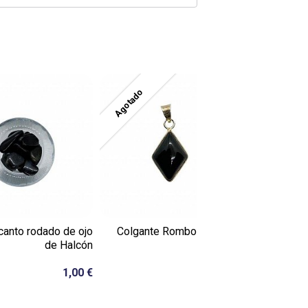
Agotado
Agotado
canto rodado de ojo
Colgante Rombo de Ónix y
Péndulo m
de Halcón
Plata
1,00 €
20,00 €