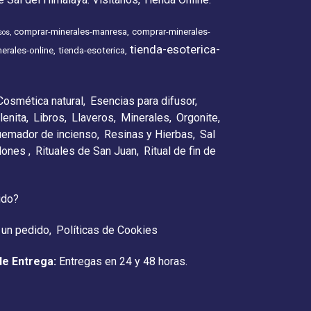
comprar-minerales-manresa
comprar-minerales-
sos
tienda-esoterica-
erales-online
tienda-esoterica
Cosmética natural
Esencias para difusor
lenita
Libros
Llaveros
Minerales
Orgonite
emador de incienso
Resinas y Hierbas
Sal
elones
Rituales de San Juan
Ritual de fin de
ido?
 un pedido
Políticas de Cookies
de Entrega:
Entregas en 24 y 48 horas.