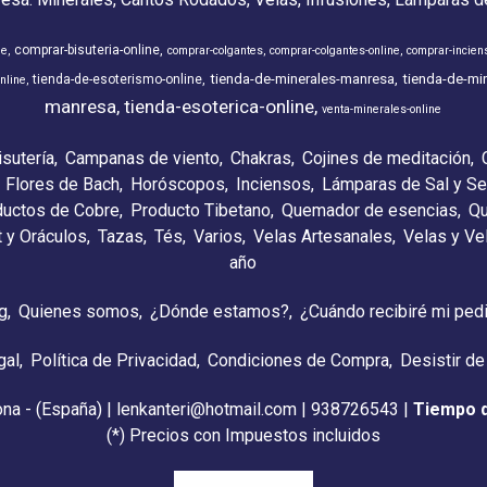
comprar-bisuteria-online
ne
comprar-colgantes
comprar-colgantes-online
comprar-incien
tienda-de-minerales-manresa
tienda-de-min
tienda-de-esoterismo-online
nline
manresa
tienda-esoterica-online
venta-minerales-online
isutería
Campanas de viento
Chakras
Cojines de meditación
Flores de Bach
Horóscopos
Inciensos
Lámparas de Sal y Se
ductos de Cobre
Producto Tibetano
Quemador de esencias
Qu
t y Oráculos
Tazas
Tés
Varios
Velas Artesanales
Velas y V
año
g
Quienes somos
¿Dónde estamos?
¿Cuándo recibiré mi ped
gal
Política de Privacidad
Condiciones de Compra
Desistir de
ona - (España) | lenkanteri@hotmail.com |
938726543
|
Tiempo 
(*) Precios con Impuestos incluidos