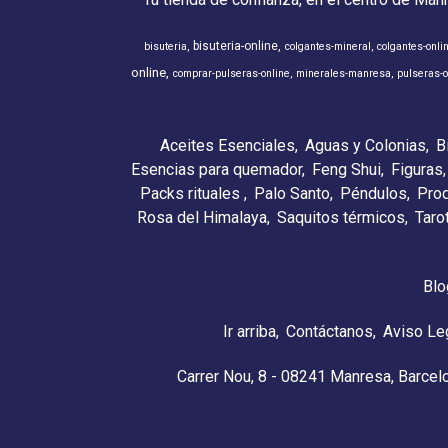
bisuteria-online
bisuteria
colgantes-mineral
colgantes-onli
online
comprar-pulseras-online
minerales-manresa
pulseras-o
Aceites Esenciales
Aguas y Colonias
B
Esencias para quemador
Feng Shui
Figuras
Packs rituales
Palo Santo
Péndulos
Pro
Rosa del Himalaya
Saquitos térmicos
Taro
Blo
Ir arriba
Contáctanos
Aviso Le
Carrer Nou, 8 - 08241 Manresa, Barcel