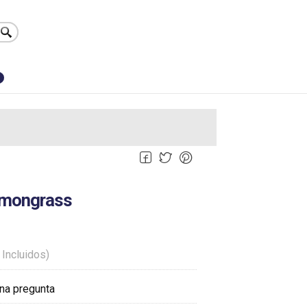
0
lemongrass
 Incluidos)
na pregunta