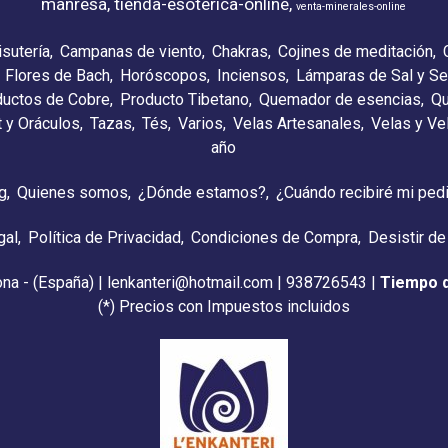
manresa
tienda-esoterica-online
venta-minerales-online
isutería
Campanas de viento
Chakras
Cojines de meditación
Flores de Bach
Horóscopos
Inciensos
Lámparas de Sal y Se
ductos de Cobre
Producto Tibetano
Quemador de esencias
Qu
t y Oráculos
Tazas
Tés
Varios
Velas Artesanales
Velas y V
año
g
Quienes somos
¿Dónde estamos?
¿Cuándo recibiré mi ped
gal
Política de Privacidad
Condiciones de Compra
Desistir de
ona - (España) | lenkanteri@hotmail.com |
938726543
|
Tiempo 
(*) Precios con Impuestos incluidos