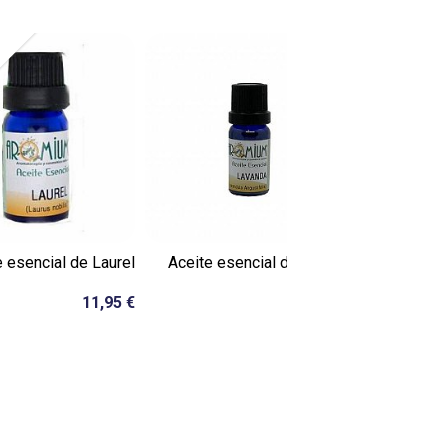
Agotado
e esencial de Laurel
Aceite esencial de lavanda
Aceite 
11,95 €
8,90 €