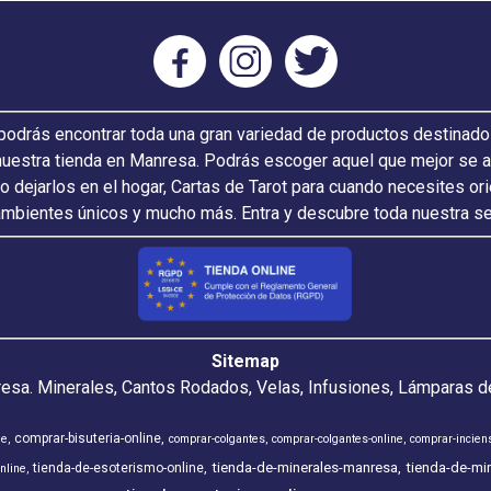
odrás encontrar toda una gran variedad de productos destinado
nuestra tienda en Manresa. Podrás escoger aquel que mejor se ada
 o dejarlos en el hogar, Cartas de Tarot para cuando necesites or
ambientes únicos y mucho más. Entra y descubre toda nuestra s
Sitemap
resa. Minerales, Cantos Rodados, Velas, Infusiones, Lámparas de
comprar-bisuteria-online
ne
comprar-colgantes
comprar-colgantes-online
comprar-incien
tienda-de-minerales-manresa
tienda-de-min
tienda-de-esoterismo-online
nline