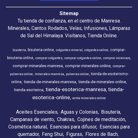
Sitemap
Tu tienda de confianza, en el centro de Manresa.
Minerales, Cantos Rodados, Velas, Infusiones, Lámparas
de Sal del Himalaya. Visítanos, Tienda Online.
bisuteria-online
comprar-
bisuteria
colgantes-mineral
colgantes-online
bisuteria-online
comprar-colgantes
comprar-colgantes-online
comprar-inciensos
comprar-minerales-manresa
comprar-minerales-online
comprar-
tienda-de-esoterismo-
pulseras-online
minerales-manresa
pulseras-online
tienda-de-minerales-manresa
tienda-de-minerales-online
online
tienda-esoterica-manresa
tienda-
tienda-esoterica
esoterica-online
venta-minerales-online
Aceites Esenciales
Aguas y Colonias
Bisutería
Campanas de viento
Chakras
Cojines de meditación
Cosmética natural
Esencias para difusor
Esencias para
quemador
Feng Shui
Figuras
Flores de Bach