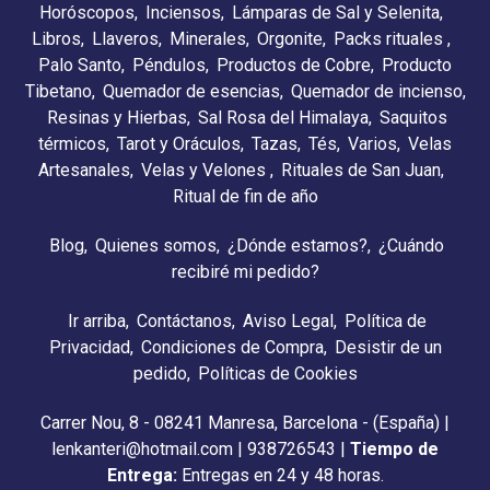
Horóscopos
Inciensos
Lámparas de Sal y Selenita
Libros
Llaveros
Minerales
Orgonite
Packs rituales
Palo Santo
Péndulos
Productos de Cobre
Producto
Tibetano
Quemador de esencias
Quemador de incienso
Resinas y Hierbas
Sal Rosa del Himalaya
Saquitos
térmicos
Tarot y Oráculos
Tazas
Tés
Varios
Velas
Artesanales
Velas y Velones
Rituales de San Juan
Ritual de fin de año
Blog
Quienes somos
¿Dónde estamos?
¿Cuándo
recibiré mi pedido?
Ir arriba
Contáctanos
Aviso Legal
Política de
Privacidad
Condiciones de Compra
Desistir de un
pedido
Políticas de Cookies
Carrer Nou, 8 - 08241 Manresa, Barcelona - (España) |
lenkanteri@hotmail.com |
938726543
|
Tiempo de
Entrega:
Entregas en 24 y 48 horas.