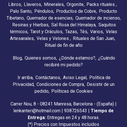
Libros
Llaveros
Minerales
Orgonite
Packs rituales
Palo Santo
Péndulos
Productos de Cobre
Producto
Tibetano
Quemador de esencias
Quemador de incienso
Resinas y Hierbas
Sal Rosa del Himalaya
Saquitos
térmicos
Tarot y Oráculos
Tazas
Tés
Varios
Velas
Artesanales
Velas y Velones
Rituales de San Juan
Ritual de fin de año
Blog
Quienes somos
¿Dónde estamos?
¿Cuándo
recibiré mi pedido?
Ir arriba
Contáctanos
Aviso Legal
Política de
Privacidad
Condiciones de Compra
Desistir de un
pedido
Políticas de Cookies
Carrer Nou, 8 - 08241 Manresa, Barcelona - (España) |
lenkanteri@hotmail.com |
938726543
|
Tiempo de
Entrega:
Entregas en 24 y 48 horas.
(*) Precios con Impuestos incluidos