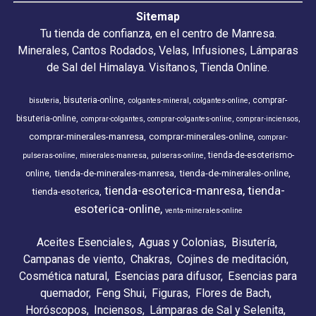
Sitemap
Tu tienda de confianza, en el centro de Manresa.
Minerales, Cantos Rodados, Velas, Infusiones, Lámparas
de Sal del Himalaya. Visítanos, Tienda Online.
bisuteria-online
comprar-
bisuteria
colgantes-mineral
colgantes-online
bisuteria-online
comprar-colgantes
comprar-colgantes-online
comprar-inciensos
comprar-minerales-manresa
comprar-minerales-online
comprar-
tienda-de-esoterismo-
pulseras-online
minerales-manresa
pulseras-online
tienda-de-minerales-manresa
tienda-de-minerales-online
online
tienda-esoterica-manresa
tienda-
tienda-esoterica
esoterica-online
venta-minerales-online
Aceites Esenciales
Aguas y Colonias
Bisutería
Campanas de viento
Chakras
Cojines de meditación
Cosmética natural
Esencias para difusor
Esencias para
quemador
Feng Shui
Figuras
Flores de Bach
Horóscopos
Inciensos
Lámparas de Sal y Selenita