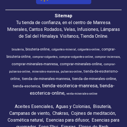
Sitemap
Tu tienda de confianza, en el centro de Manresa.
Minerales, Cantos Rodados, Velas, Infusiones, Lámparas
de Sal del Himalaya. Visítanos, Tienda Online.
bisuteria-online
comprar-
bisuteria
colgantes-mineral
colgantes-online
bisuteria-online
comprar-colgantes
comprar-colgantes-online
comprar-inciensos
comprar-minerales-manresa
comprar-minerales-online
comprar-
tienda-de-esoterismo-
pulseras-online
minerales-manresa
pulseras-online
tienda-de-minerales-manresa
tienda-de-minerales-online
online
tienda-esoterica-manresa
tienda-
tienda-esoterica
esoterica-online
venta-minerales-online
Aceites Esenciales
Aguas y Colonias
Bisutería
Campanas de viento
Chakras
Cojines de meditación
Cosmética natural
Esencias para difusor
Esencias para
quemador
Feng Shui
Figuras
Flores de Bach