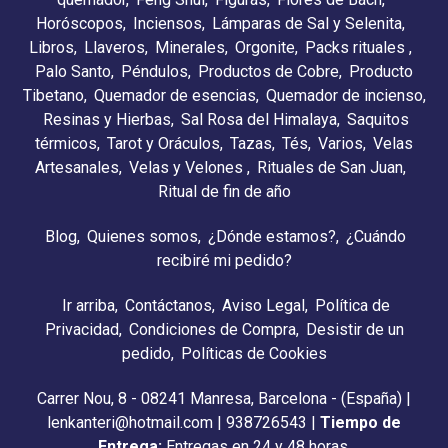
Horóscopos
Inciensos
Lámparas de Sal y Selenita
Libros
Llaveros
Minerales
Orgonite
Packs rituales
Palo Santo
Péndulos
Productos de Cobre
Producto
Tibetano
Quemador de esencias
Quemador de incienso
Resinas y Hierbas
Sal Rosa del Himalaya
Saquitos
térmicos
Tarot y Oráculos
Tazas
Tés
Varios
Velas
Artesanales
Velas y Velones
Rituales de San Juan
Ritual de fin de año
Blog
Quienes somos
¿Dónde estamos?
¿Cuándo
recibiré mi pedido?
Ir arriba
Contáctanos
Aviso Legal
Política de
Privacidad
Condiciones de Compra
Desistir de un
pedido
Políticas de Cookies
Carrer Nou, 8 - 08241 Manresa, Barcelona - (España) |
lenkanteri@hotmail.com |
938726543
|
Tiempo de
Entrega:
Entregas en 24 y 48 horas.