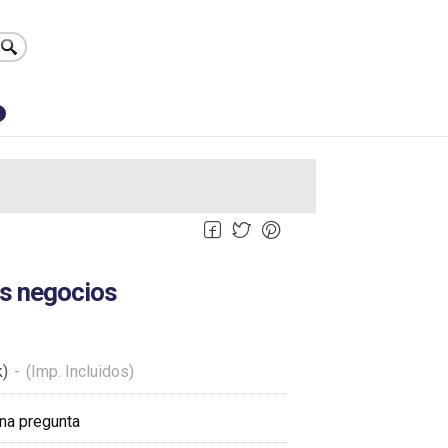
0
os negocios
k)
-
(Imp. Incluidos)
na pregunta