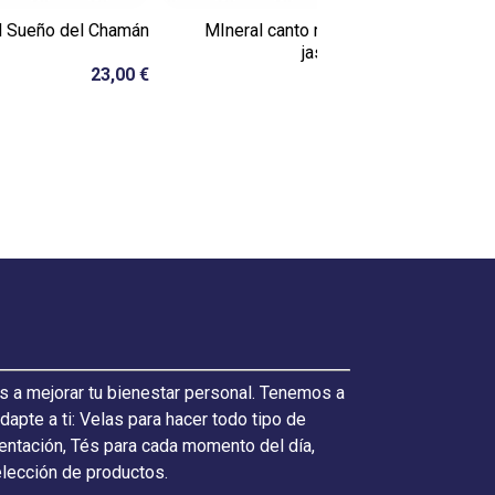
l Sueño del Chamán
MIneral canto rodado de
Colgante
jaspe sardo
23,00 €
1,00 €
s a mejorar tu bienestar personal. Tenemos a
pte a ti: Velas para hacer todo tipo de
ientación, Tés para cada momento del día,
elección de productos.