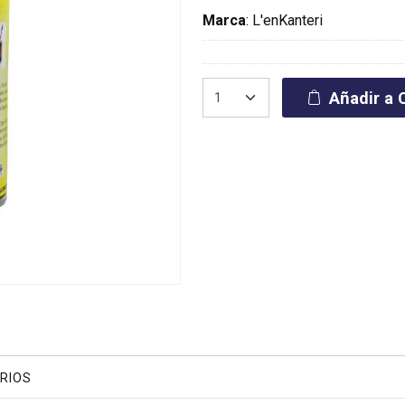
Marca
:
L'enKanteri
Añadir a C
RIOS