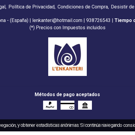
gal
Política de Privacidad
Condiciones de Compra
Desistir de
ona - (España) | lenkanteri@hotmail.com |
938726543
|
Tiempo 
(*) Precios con Impuestos incluidos
Métodos de pago aceptados
vegación, y obtener estadísticas anónimas. Si continúa navegando cons
L'enKanteri
- Copyright © 2026 [9269] - Con la tecnología de Palbin.com