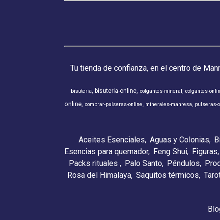
Tu tienda de confianza, en el centro de Man
bisuteria-online
bisuteria
colgantes-mineral
colgantes-onli
online
comprar-pulseras-online
minerales-manresa
pulseras-o
Aceites Esenciales
Aguas y Colonias
B
Esencias para quemador
Feng Shui
Figuras
Packs rituales
Palo Santo
Péndulos
Pro
Rosa del Himalaya
Saquitos térmicos
Taro
Blo