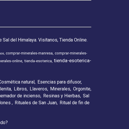
 Sal del Himalaya. Visítanos, Tienda Online.
comprar-minerales-manresa
comprar-minerales-
sos
tienda-esoterica-
erales-online
tienda-esoterica
Cosmética natural
Esencias para difusor
lenita
Libros
Llaveros
Minerales
Orgonite
emador de incienso
Resinas y Hierbas
Sal
elones
Rituales de San Juan
Ritual de fin de
ido?