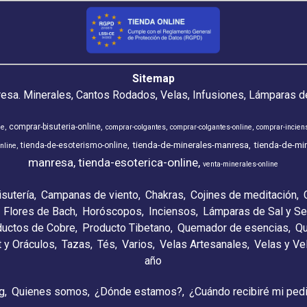
Sitemap
resa. Minerales, Cantos Rodados, Velas, Infusiones, Lámparas de
comprar-bisuteria-online
ne
comprar-colgantes
comprar-colgantes-online
comprar-incien
tienda-de-minerales-manresa
tienda-de-min
tienda-de-esoterismo-online
nline
manresa
tienda-esoterica-online
venta-minerales-online
isutería
Campanas de viento
Chakras
Cojines de meditación
Flores de Bach
Horóscopos
Inciensos
Lámparas de Sal y Se
ductos de Cobre
Producto Tibetano
Quemador de esencias
Qu
t y Oráculos
Tazas
Tés
Varios
Velas Artesanales
Velas y V
año
g
Quienes somos
¿Dónde estamos?
¿Cuándo recibiré mi ped