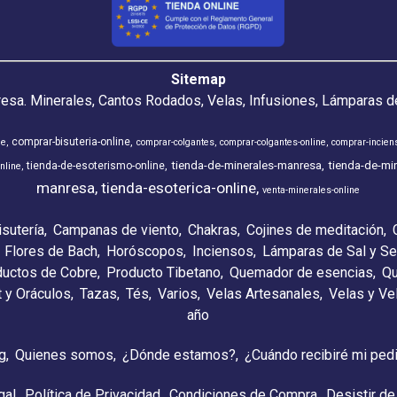
Sitemap
resa. Minerales, Cantos Rodados, Velas, Infusiones, Lámparas de
comprar-bisuteria-online
ne
comprar-colgantes
comprar-colgantes-online
comprar-incien
tienda-de-minerales-manresa
tienda-de-min
tienda-de-esoterismo-online
nline
manresa
tienda-esoterica-online
venta-minerales-online
isutería
Campanas de viento
Chakras
Cojines de meditación
Flores de Bach
Horóscopos
Inciensos
Lámparas de Sal y Se
ductos de Cobre
Producto Tibetano
Quemador de esencias
Qu
t y Oráculos
Tazas
Tés
Varios
Velas Artesanales
Velas y V
año
g
Quienes somos
¿Dónde estamos?
¿Cuándo recibiré mi ped
gal
Política de Privacidad
Condiciones de Compra
Desistir de