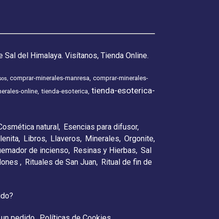
 Sal del Himalaya. Visítanos, Tienda Online.
comprar-minerales-manresa
comprar-minerales-
sos
tienda-esoterica-
erales-online
tienda-esoterica
Cosmética natural
Esencias para difusor
lenita
Libros
Llaveros
Minerales
Orgonite
emador de incienso
Resinas y Hierbas
Sal
elones
Rituales de San Juan
Ritual de fin de
ido?
 un pedido
Políticas de Cookies