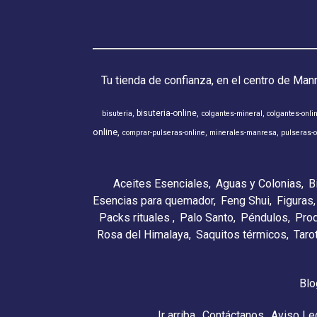
Tu tienda de confianza, en el centro de Man
bisuteria-online
bisuteria
colgantes-mineral
colgantes-onli
online
comprar-pulseras-online
minerales-manresa
pulseras-o
Aceites Esenciales
Aguas y Colonias
B
Esencias para quemador
Feng Shui
Figuras
Packs rituales
Palo Santo
Péndulos
Pro
Rosa del Himalaya
Saquitos térmicos
Taro
Blo
Ir arriba
Contáctanos
Aviso Le