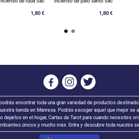
Incienso de ruda Sac
Incienso de palo santo Sac
1,80 €
1,80 €
odrás encontrar toda una gran variedad de productos destinado
nuestra tienda en Manresa. Podrás escoger aquel que mejor se ada
 o dejarlos en el hogar, Cartas de Tarot para cuando necesites or
ambientes únicos y mucho más. Entra y descubre toda nuestra s