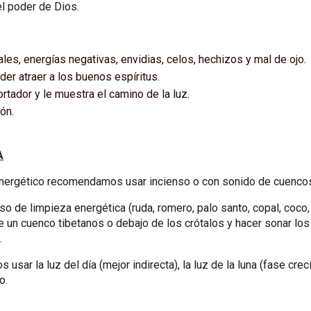
el poder de Dios.
ales, energías negativas, envidias, celos, hechizos y mal de ojo.
er atraer a los buenos espíritus.
rtador y le muestra el camino de la luz.
ón.
A
 energético recomendamos usar incienso o con sonido de cuencos
de limpieza energética (ruda, romero, palo santo, copal, coco, s
 un cuenco tibetanos o debajo de los crótalos y hacer sonar los 
.
ar la luz del día (mejor indirecta), la luz de la luna (fase crec
o.