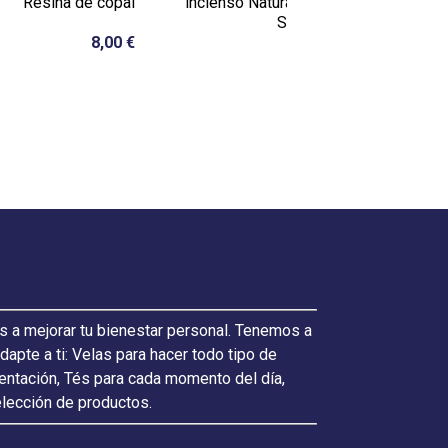
Resina de copal
incienso Natural de Palo
Santo con...
8,00 €
6,00 €
s a mejorar tu bienestar personal. Tenemos a
pte a ti: Velas para hacer todo tipo de
ientación, Tés para cada momento del día,
elección de productos.