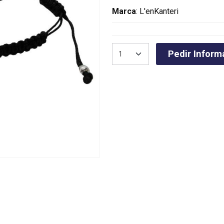
Marca
:
L'enKanteri
Pedir Inform