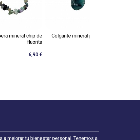
era mineral chip de
Colgante mineral perforado
fluorita
de...
6,90 €
7,00 €
s a mejorar tu bienestar personal. Tenemos a