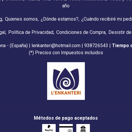
año
g
Quienes somos
¿Dónde estamos?
¿Cuándo recibiré mi ped
gal
Política de Privacidad
Condiciones de Compra
Desistir de
ona - (España) | lenkanteri@hotmail.com |
938726543
|
Tiempo 
(*) Precios con Impuestos incluidos
Métodos de pago aceptados