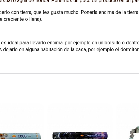
lestial o agua de florida. Ponemos un poco de producto en un pal
cerlo con tierra, que les gusta mucho. Ponerla encima de la tier
e creciente o llena).
s ideal para llevarlo encima, por ejemplo en un bolsillo o dentr
 dejarlo en alguna habitación de la casa, por ejemplo el dormito