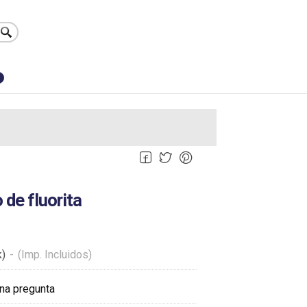
0
 de fluorita
k)
-
(Imp. Incluidos)
na pregunta