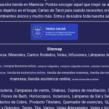
nuestra tienda en Manresa. Podrás escoger aquel que mejor se ada
 o dejarlos en el hogar, Cartas de Tarot para cuando necesites or
ambientes únicos y mucho más. Entra y descubre toda nuestra s
Sitemap
resa. Minerales, Cantos Rodados, Velas, Infusiones, Lámparas de
comprar-bisuteria-online
ne
comprar-colgantes
comprar-colgantes-online
comprar-incien
tienda-de-minerales-manresa
tienda-de-min
tienda-de-esoterismo-online
nline
manresa
tienda-esoterica-online
venta-minerales-online
isutería
Campanas de viento
Chakras
Cojines de meditación
Flores de Bach
Horóscopos
Inciensos
Lámparas de Sal y Se
ductos de Cobre
Producto Tibetano
Quemador de esencias
Qu
t y Oráculos
Tazas
Tés
Varios
Velas Artesanales
Velas y V