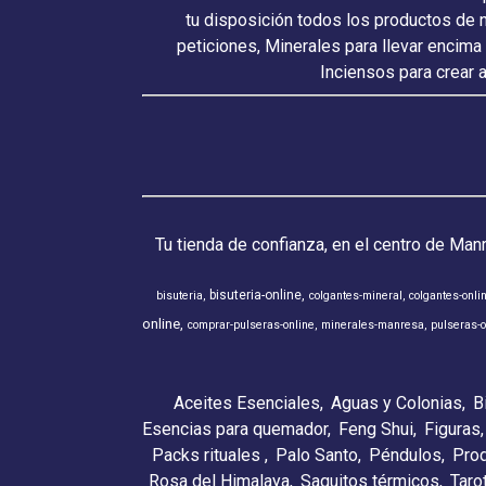
tu disposición todos los productos de 
peticiones, Minerales para llevar encima
Inciensos para crear 
Tu tienda de confianza, en el centro de Man
bisuteria-online
bisuteria
colgantes-mineral
colgantes-onli
online
comprar-pulseras-online
minerales-manresa
pulseras-o
Aceites Esenciales
Aguas y Colonias
B
Esencias para quemador
Feng Shui
Figuras
Packs rituales
Palo Santo
Péndulos
Pro
Rosa del Himalaya
Saquitos térmicos
Taro