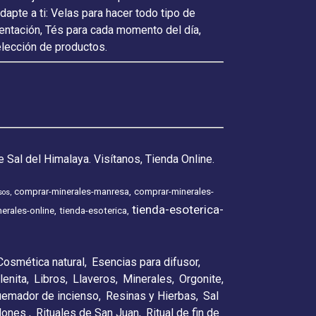
pte a ti: Velas para hacer todo tipo de
ientación, Tés para cada momento del día,
elección de productos.
 Sal del Himalaya. Visítanos, Tienda Online.
comprar-minerales-manresa
comprar-minerales-
sos
tienda-esoterica-
erales-online
tienda-esoterica
Cosmética natural
Esencias para difusor
lenita
Libros
Llaveros
Minerales
Orgonite
emador de incienso
Resinas y Hierbas
Sal
elones
Rituales de San Juan
Ritual de fin de