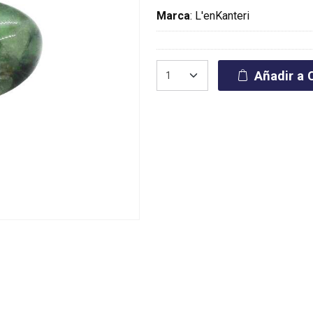
Marca
:
L'enKanteri
Añadir a C