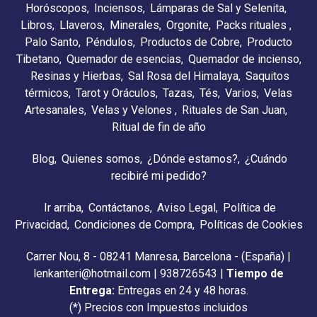
Horóscopos
Inciensos
Lámparas de Sal y Selenita
Libros
Llaveros
Minerales
Orgonite
Packs rituales
Palo Santo
Péndulos
Productos de Cobre
Producto
Tibetano
Quemador de esencias
Quemador de incienso
Resinas y Hierbas
Sal Rosa del Himalaya
Saquitos
térmicos
Tarot y Oráculos
Tazas
Tés
Varios
Velas
Artesanales
Velas y Velones
Rituales de San Juan
Ritual de fin de año
Blog
Quienes somos
¿Dónde estamos?
¿Cuándo
recibiré mi pedido?
Ir arriba
Contáctanos
Aviso Legal
Política de
Privacidad
Condiciones de Compra
Políticas de Cookies
Carrer Nou, 8 - 08241 Manresa, Barcelona - (España) |
lenkanteri@hotmail.com |
938726543
|
Tiempo de
Entrega:
Entregas en 24 y 48 horas.
(*) Precios con Impuestos incluidos