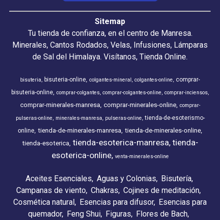
Sitemap
Tu tienda de confianza, en el centro de Manresa.
Minerales, Cantos Rodados, Velas, Infusiones, Lámparas
de Sal del Himalaya. Visítanos, Tienda Online.
bisuteria-online
comprar-
bisuteria
colgantes-mineral
colgantes-online
bisuteria-online
comprar-colgantes
comprar-colgantes-online
comprar-inciensos
comprar-minerales-manresa
comprar-minerales-online
comprar-
tienda-de-esoterismo-
pulseras-online
minerales-manresa
pulseras-online
tienda-de-minerales-manresa
tienda-de-minerales-online
online
tienda-esoterica-manresa
tienda-
tienda-esoterica
esoterica-online
venta-minerales-online
Aceites Esenciales
Aguas y Colonias
Bisutería
Campanas de viento
Chakras
Cojines de meditación
Cosmética natural
Esencias para difusor
Esencias para
quemador
Feng Shui
Figuras
Flores de Bach