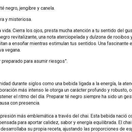
é negro, jengibre y canela.
ra y misteriosa.
 vida. Cierra los ojos, presta mucha atención a tu sentido del gu
negro revitalizante, una nota aterciopelada y dulzona de rooibos
invitan a ensoñar mientras estimulan tus sentidos. Una fascinante 
iva vegana.
y preparado para asumir riesgos”.
idad durante siglos como una bebida ligada a la energía, la aten
aboración más intenso le otorga un carácter profundo y robusto, 
stener el ritmo del día. Preparar té negro siempre ha sido un ge
pausa con presencia.
 expresión más emblemática a través del chai. Esta bebida nació 
ensada para aportar calidez, sabor y energía equilibrada. El cha
a desarrollaba su propia receta, ajustando las proporciones de e