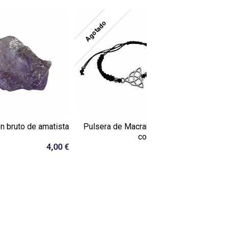
Agotado
n bruto de amatista
Pulsera de Macramé Negro
Mineral Can
con Triqueta
4,00 €
7,00 €