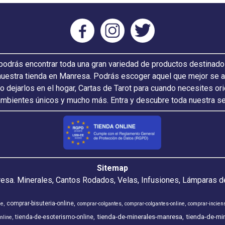
odrás encontrar toda una gran variedad de productos destinado
nuestra tienda en Manresa. Podrás escoger aquel que mejor se ada
 o dejarlos en el hogar, Cartas de Tarot para cuando necesites or
ambientes únicos y mucho más. Entra y descubre toda nuestra s
Sitemap
resa. Minerales, Cantos Rodados, Velas, Infusiones, Lámparas de
comprar-bisuteria-online
ne
comprar-colgantes
comprar-colgantes-online
comprar-incien
tienda-de-minerales-manresa
tienda-de-min
tienda-de-esoterismo-online
nline