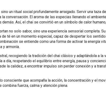
 sino un ritual social profundamente arraigado. Servir una taza d
n a la conversación. El aroma de las especias llenando el ambie
s demás. Así, el chai se convirtió en un símbolo de calor humano
ortan no solo sabor, sino una experiencia sensorial completa. Su 
a de té en un momento especial, capaz de despertar los sentidos
binación se entiende como una forma de activar la energía vital 
a y armonía.
tral, recogiendo la tradición del chai clásico y adaptándola a l
 día a día, respetando el equilibrio entre energía, pausa y concien
esde la calidez, a encontrar impulso sin perder conexión y a transf
to consciente que acompaña la acción, la concentración y el mo
 combina fuerza, calma y atención plena.