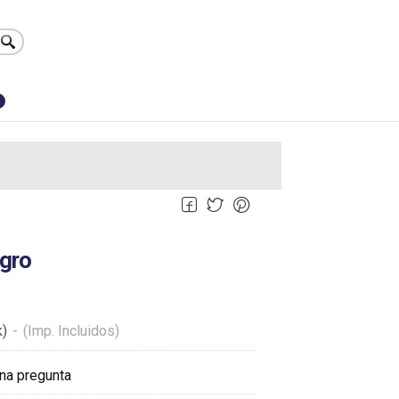
0
egro
k)
-
(Imp. Incluidos)
na pregunta