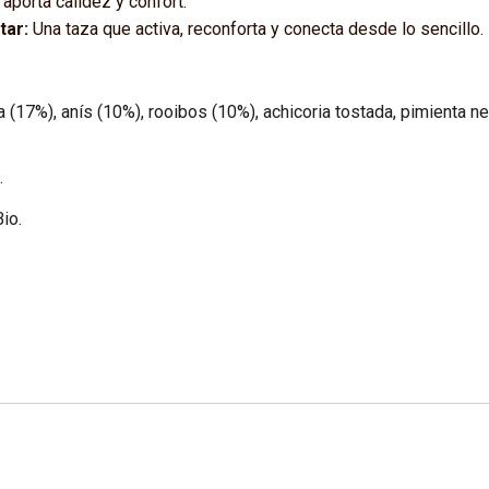
aporta calidez y confort.
tar:
Una taza que activa, reconforta y conecta desde lo sencillo.
 (17%), anís (10%), rooibos (10%), achicoria tostada, pimienta neg
.
io.