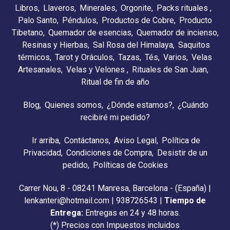
Libros
Llaveros
Minerales
Orgonite
Packs rituales
Palo Santo
Péndulos
Productos de Cobre
Producto
Tibetano
Quemador de esencias
Quemador de incienso
Resinas y Hierbas
Sal Rosa del Himalaya
Saquitos
térmicos
Tarot y Oráculos
Tazas
Tés
Varios
Velas
Artesanales
Velas y Velones
Rituales de San Juan
Ritual de fin de año
Blog
Quienes somos
¿Dónde estamos?
¿Cuándo
recibiré mi pedido?
Ir arriba
Contáctanos
Aviso Legal
Política de
Privacidad
Condiciones de Compra
Desistir de un
pedido
Políticas de Cookies
Carrer Nou, 8 - 08241 Manresa, Barcelona - (España) |
lenkanteri@hotmail.com |
938726543
|
Tiempo de
Entrega:
Entregas en 24 y 48 horas.
(*) Precios con Impuestos incluidos