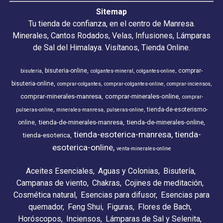
Sitemap
Tu tienda de confianza, en el centro de Manresa.
Minerales, Cantos Rodados, Velas, Infusiones, Lámparas
de Sal del Himalaya. Visítanos, Tienda Online.
bisuteria-online
comprar-
bisuteria
colgantes-mineral
colgantes-online
bisuteria-online
comprar-colgantes
comprar-colgantes-online
comprar-inciensos
comprar-minerales-manresa
comprar-minerales-online
comprar-
tienda-de-esoterismo-
pulseras-online
minerales-manresa
pulseras-online
tienda-de-minerales-manresa
tienda-de-minerales-online
online
tienda-esoterica-manresa
tienda-
tienda-esoterica
esoterica-online
venta-minerales-online
Aceites Esenciales
Aguas y Colonias
Bisutería
Campanas de viento
Chakras
Cojines de meditación
Cosmética natural
Esencias para difusor
Esencias para
quemador
Feng Shui
Figuras
Flores de Bach
Horóscopos
Inciensos
Lámparas de Sal y Selenita