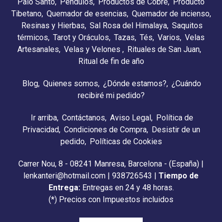
Palo Santo
Péndulos
Productos de Cobre
Producto
Tibetano
Quemador de esencias
Quemador de incienso
Resinas y Hierbas
Sal Rosa del Himalaya
Saquitos
térmicos
Tarot y Oráculos
Tazas
Tés
Varios
Velas
Artesanales
Velas y Velones
Rituales de San Juan
Ritual de fin de año
Blog
Quienes somos
¿Dónde estamos?
¿Cuándo
recibiré mi pedido?
Ir arriba
Contáctanos
Aviso Legal
Política de
Privacidad
Condiciones de Compra
Desistir de un
pedido
Políticas de Cookies
Carrer Nou, 8 - 08241 Manresa, Barcelona - (España) |
lenkanteri@hotmail.com |
938726543
|
Tiempo de
Entrega:
Entregas en 24 y 48 horas.
(*) Precios con Impuestos incluidos