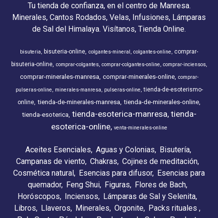
Tu tienda de confianza, en el centro de Manresa.
Minerales, Cantos Rodados, Velas, Infusiones, Lámparas
de Sal del Himalaya. Visítanos, Tienda Online.
bisuteria-online
comprar-
bisuteria
colgantes-mineral
colgantes-online
bisuteria-online
comprar-colgantes
comprar-colgantes-online
comprar-inciensos
comprar-minerales-manresa
comprar-minerales-online
comprar-
tienda-de-esoterismo-
pulseras-online
minerales-manresa
pulseras-online
tienda-de-minerales-manresa
tienda-de-minerales-online
online
tienda-esoterica-manresa
tienda-
tienda-esoterica
esoterica-online
venta-minerales-online
Aceites Esenciales
Aguas y Colonias
Bisutería
Campanas de viento
Chakras
Cojines de meditación
Cosmética natural
Esencias para difusor
Esencias para
quemador
Feng Shui
Figuras
Flores de Bach
Horóscopos
Inciensos
Lámparas de Sal y Selenita
Libros
Llaveros
Minerales
Orgonite
Packs rituales