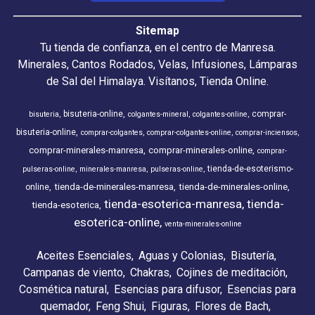
Sitemap
Tu tienda de confianza, en el centro de Manresa.
Minerales, Cantos Rodados, Velas, Infusiones, Lámparas
de Sal del Himalaya. Visítanos, Tienda Online.
bisuteria-online
comprar-
bisuteria
colgantes-mineral
colgantes-online
bisuteria-online
comprar-colgantes
comprar-colgantes-online
comprar-inciensos
comprar-minerales-manresa
comprar-minerales-online
comprar-
tienda-de-esoterismo-
pulseras-online
minerales-manresa
pulseras-online
tienda-de-minerales-manresa
tienda-de-minerales-online
online
tienda-esoterica-manresa
tienda-
tienda-esoterica
esoterica-online
venta-minerales-online
Aceites Esenciales
Aguas y Colonias
Bisutería
Campanas de viento
Chakras
Cojines de meditación
Cosmética natural
Esencias para difusor
Esencias para
quemador
Feng Shui
Figuras
Flores de Bach