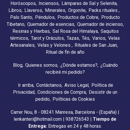
Horóscopos
Inciensos
Lámparas de Sal y Selenita
Libros
Llaveros
Minerales
Orgonite
Packs rituales
Palo Santo
Péndulos
Productos de Cobre
Producto
Tibetano
Quemador de esencias
Quemador de incienso
Resinas y Hierbas
Sal Rosa del Himalaya
Saquitos
térmicos
Tarot y Oráculos
Tazas
Tés
Varios
Velas
Artesanales
Velas y Velones
Rituales de San Juan
Ritual de fin de año
Blog
Quienes somos
¿Dónde estamos?
¿Cuándo
recibiré mi pedido?
Ir arriba
Contáctanos
Aviso Legal
Política de
Privacidad
Condiciones de Compra
Desistir de un
pedido
Políticas de Cookies
Carrer Nou, 8 - 08241 Manresa, Barcelona - (España) |
lenkanteri@hotmail.com |
938726543
|
Tiempo de
Entrega:
Entregas en 24 y 48 horas.