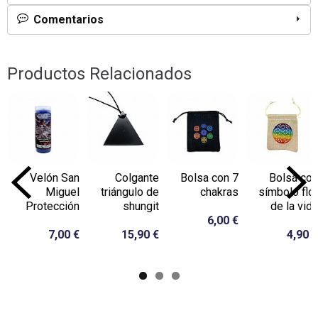
Comentarios
Productos Relacionados
Velón San
Colgante
Bolsa con 7
Bolsa con
Miguel
triángulo de
chakras
símbolo flor
Protección
shungit
de la vida
6,00 €
7,00 €
15,90 €
4,90 €