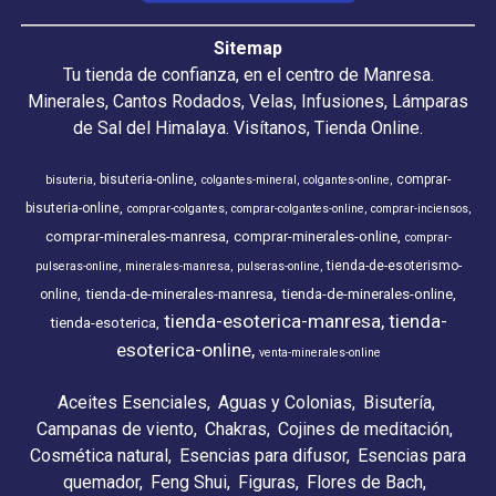
Sitemap
Tu tienda de confianza, en el centro de Manresa.
Minerales, Cantos Rodados, Velas, Infusiones, Lámparas
de Sal del Himalaya. Visítanos, Tienda Online.
bisuteria-online
comprar-
bisuteria
colgantes-mineral
colgantes-online
bisuteria-online
comprar-colgantes
comprar-colgantes-online
comprar-inciensos
comprar-minerales-manresa
comprar-minerales-online
comprar-
tienda-de-esoterismo-
pulseras-online
minerales-manresa
pulseras-online
tienda-de-minerales-manresa
tienda-de-minerales-online
online
tienda-esoterica-manresa
tienda-
tienda-esoterica
esoterica-online
venta-minerales-online
Aceites Esenciales
Aguas y Colonias
Bisutería
Campanas de viento
Chakras
Cojines de meditación
Cosmética natural
Esencias para difusor
Esencias para
quemador
Feng Shui
Figuras
Flores de Bach