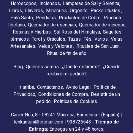
Horóscopos
Inciensos
Lámparas de Sal y Selenita
Libros
Llaveros
Minerales
Orgonite
Packs rituales
Palo Santo
Péndulos
Productos de Cobre
Producto
Tibetano
Quemador de esencias
Quemador de incienso
Resinas y Hierbas
Sal Rosa del Himalaya
Saquitos
térmicos
Tarot y Oráculos
Tazas
Tés
Varios
Velas
Artesanales
Velas y Velones
Rituales de San Juan
Ritual de fin de año
Blog
Quienes somos
¿Dónde estamos?
¿Cuándo
recibiré mi pedido?
Ir arriba
Contáctanos
Aviso Legal
Política de
Privacidad
Condiciones de Compra
Desistir de un
pedido
Políticas de Cookies
Carrer Nou, 8 - 08241 Manresa, Barcelona - (España) |
lenkanteri@hotmail.com |
938726543
|
Tiempo de
Entrega:
Entregas en 24 y 48 horas.