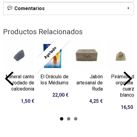
Comentarios
Productos Relacionados
Agotado
Mineral canto
El Oráculo de
Jabón
Pirámide de
rodado de
los Médiums
artesanal de
orgonite y
calcedonia
Ruda
cuarzo
22,00 €
blanco...
1,50 €
4,25 €
16,50 €