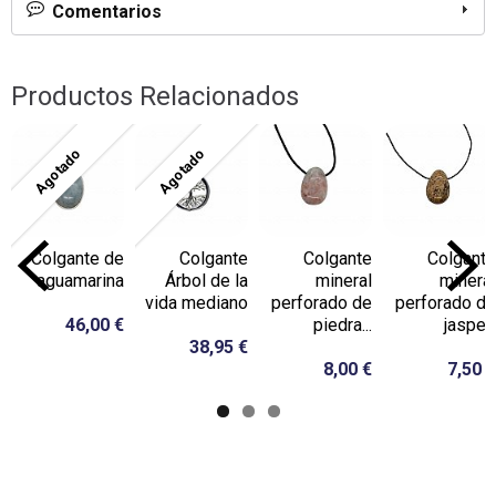
Comentarios
Productos Relacionados
Agotado
Agotado
Colgante de
Colgante
Colgante
Colgante
aguamarina
Árbol de la
mineral
mineral
vida mediano
perforado de
perforado de
46,00 €
piedra...
jaspe...
38,95 €
8,00 €
7,50 €