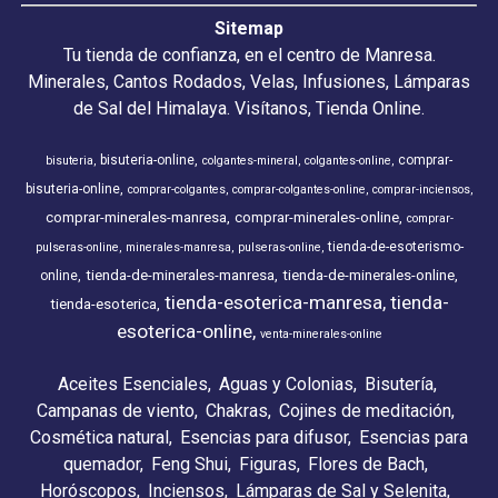
Sitemap
Tu tienda de confianza, en el centro de Manresa.
Minerales, Cantos Rodados, Velas, Infusiones, Lámparas
de Sal del Himalaya. Visítanos, Tienda Online.
bisuteria-online
comprar-
bisuteria
colgantes-mineral
colgantes-online
bisuteria-online
comprar-colgantes
comprar-colgantes-online
comprar-inciensos
comprar-minerales-manresa
comprar-minerales-online
comprar-
tienda-de-esoterismo-
pulseras-online
minerales-manresa
pulseras-online
tienda-de-minerales-manresa
tienda-de-minerales-online
online
tienda-esoterica-manresa
tienda-
tienda-esoterica
esoterica-online
venta-minerales-online
Aceites Esenciales
Aguas y Colonias
Bisutería
Campanas de viento
Chakras
Cojines de meditación
Cosmética natural
Esencias para difusor
Esencias para
quemador
Feng Shui
Figuras
Flores de Bach
Horóscopos
Inciensos
Lámparas de Sal y Selenita