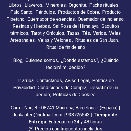
Libros
Llaveros
Minerales
Orgonite
Packs rituales
Palo Santo
Péndulos
Productos de Cobre
Producto
Tibetano
Quemador de esencias
Quemador de incienso
Resinas y Hierbas
Sal Rosa del Himalaya
Saquitos
térmicos
Tarot y Oráculos
Tazas
Tés
Varios
Velas
Artesanales
Velas y Velones
Rituales de San Juan
Ritual de fin de año
Blog
Quienes somos
¿Dónde estamos?
¿Cuándo
recibiré mi pedido?
Ir arriba
Contáctanos
Aviso Legal
Política de
Privacidad
Condiciones de Compra
Desistir de un
pedido
Políticas de Cookies
Carrer Nou, 8 - 08241 Manresa, Barcelona - (España) |
lenkanteri@hotmail.com |
938726543
|
Tiempo de
Entrega:
Entregas en 24 y 48 horas.
(*) Precios con Impuestos incluidos