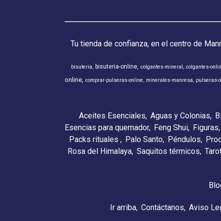
Tu tienda de confianza, en el centro de Man
bisuteria-online
bisuteria
colgantes-mineral
colgantes-onli
online
comprar-pulseras-online
minerales-manresa
pulseras-o
Aceites Esenciales
Aguas y Colonias
B
Esencias para quemador
Feng Shui
Figuras
Packs rituales
Palo Santo
Péndulos
Pro
Rosa del Himalaya
Saquitos térmicos
Taro
Blo
Ir arriba
Contáctanos
Aviso Le