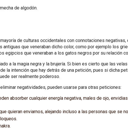
n mecha de algodón.
 mayoría de culturas occidentales con connotaciones negativas, co
as antiguas que veneraban dicho color, como por ejemplo los grie
 los egipcios que veneraban a los gatos negros por su relación c
ado a la magia negra y la brujería. Si bien es cierto que las vel
e la intención que hay detrás de una petición, pues si dicha pet
r puede ser realmente poderoso.
eliminar negatividades, pueden usarse para otras peticiones:
eden absorber cualquier energía negativa, males de ojo, envidia
.
ue quieran enviarnos, alejando incluso a las personas que se n
bloqueos.
hakra.