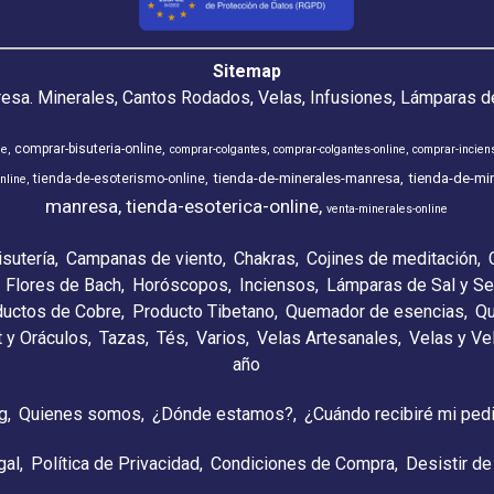
Sitemap
resa. Minerales, Cantos Rodados, Velas, Infusiones, Lámparas de
comprar-bisuteria-online
ne
comprar-colgantes
comprar-colgantes-online
comprar-incien
tienda-de-minerales-manresa
tienda-de-min
tienda-de-esoterismo-online
nline
manresa
tienda-esoterica-online
venta-minerales-online
isutería
Campanas de viento
Chakras
Cojines de meditación
Flores de Bach
Horóscopos
Inciensos
Lámparas de Sal y Se
ductos de Cobre
Producto Tibetano
Quemador de esencias
Qu
t y Oráculos
Tazas
Tés
Varios
Velas Artesanales
Velas y V
año
g
Quienes somos
¿Dónde estamos?
¿Cuándo recibiré mi ped
gal
Política de Privacidad
Condiciones de Compra
Desistir de