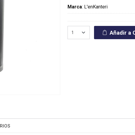
Marca
:
L'enKanteri
Añadir a C
RIOS