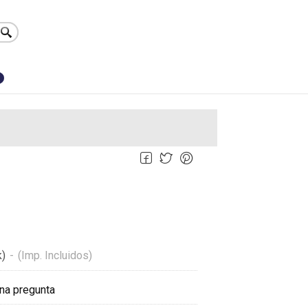
0
k)
-
(Imp. Incluidos)
na pregunta