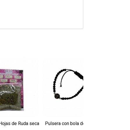
Hojas de Ruda seca
Pulsera con bola de rodonita
Vela ar