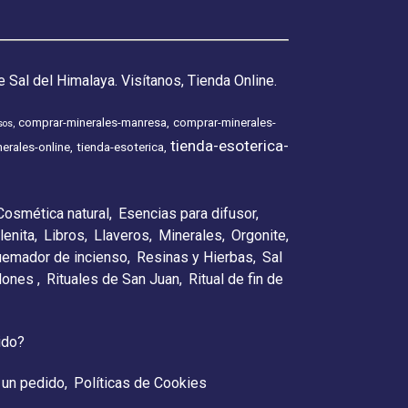
 Sal del Himalaya. Visítanos, Tienda Online.
comprar-minerales-manresa
comprar-minerales-
sos
tienda-esoterica-
erales-online
tienda-esoterica
Cosmética natural
Esencias para difusor
lenita
Libros
Llaveros
Minerales
Orgonite
emador de incienso
Resinas y Hierbas
Sal
elones
Rituales de San Juan
Ritual de fin de
ido?
 un pedido
Políticas de Cookies