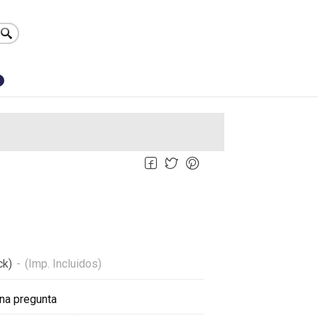
0
ck)
-
(Imp. Incluidos)
na pregunta