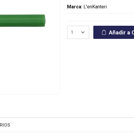
Marca
:
L'enKanteri
Añadir a C
RIOS