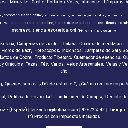
resa. Minerales, Cantos Rodados, Velas, Infusiones, Lámparas de
comprar-bisuteria-online
ne
comprar-colgantes
comprar-colgantes-online
comprar-incien
tienda-de-minerales-manresa
tienda-de-min
tienda-de-esoterismo-online
nline
manresa
tienda-esoterica-online
venta-minerales-online
isutería
Campanas de viento
Chakras
Cojines de meditación
Flores de Bach
Horóscopos
Inciensos
Lámparas de Sal y Se
ductos de Cobre
Producto Tibetano
Quemador de esencias
Qu
t y Oráculos
Tazas
Tés
Varios
Velas Artesanales
Velas y V
año
g
Quienes somos
¿Dónde estamos?
¿Cuándo recibiré mi ped
gal
Política de Privacidad
Condiciones de Compra
Desistir de
ona - (España) | lenkanteri@hotmail.com |
938726543
|
Tiempo 
(*) Precios con Impuestos incluidos