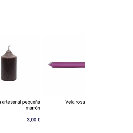
Agotado
a artesanal pequeña
Vela rosa de 10 cm
Co
marrón
0,85 €
3,00 €