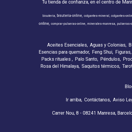
Tu tienda de confianza, en el centro de Man
bisuteria-online
bisuteria
colgantes-mineral
colgantes-onli
online
comprar-pulseras-online
minerales-manresa
pulseras-o
Aceites Esenciales
Aguas y Colonias
B
Esencias para quemador
Feng Shui
Figuras
Packs rituales
Palo Santo
Péndulos
Pro
Rosa del Himalaya
Saquitos térmicos
Taro
Blo
Ir arriba
Contáctanos
Aviso Le
Carrer Nou, 8 - 08241 Manresa, Barcel