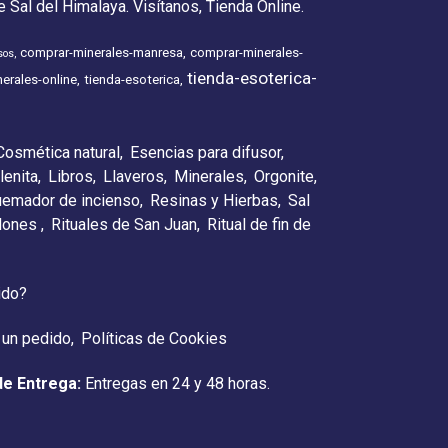
 Sal del Himalaya. Visítanos, Tienda Online.
comprar-minerales-manresa
comprar-minerales-
sos
tienda-esoterica-
erales-online
tienda-esoterica
Cosmética natural
Esencias para difusor
lenita
Libros
Llaveros
Minerales
Orgonite
emador de incienso
Resinas y Hierbas
Sal
elones
Rituales de San Juan
Ritual de fin de
ido?
 un pedido
Políticas de Cookies
de Entrega:
Entregas en 24 y 48 horas.