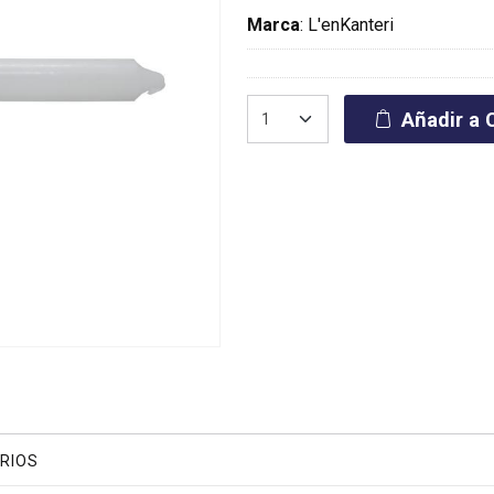
Marca
:
L'enKanteri
Añadir a C
RIOS