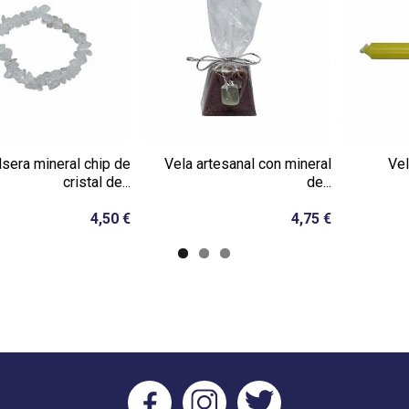
lsera mineral chip de
Vela artesanal con mineral
Vel
cristal de...
de...
4,50 €
4,75 €