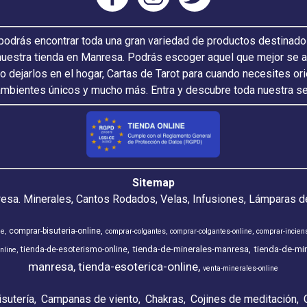
odrás encontrar toda una gran variedad de productos destinado
nuestra tienda en Manresa. Podrás escoger aquel que mejor se ada
 o dejarlos en el hogar, Cartas de Tarot para cuando necesites or
ambientes únicos y mucho más. Entra y descubre toda nuestra s
Sitemap
resa. Minerales, Cantos Rodados, Velas, Infusiones, Lámparas de
comprar-bisuteria-online
ne
comprar-colgantes
comprar-colgantes-online
comprar-incien
tienda-de-minerales-manresa
tienda-de-min
tienda-de-esoterismo-online
nline
manresa
tienda-esoterica-online
venta-minerales-online
isutería
Campanas de viento
Chakras
Cojines de meditación