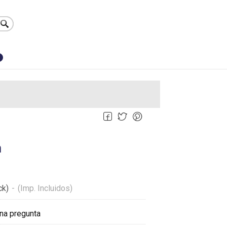
0
m
ck)
-
(Imp. Incluidos)
na pregunta