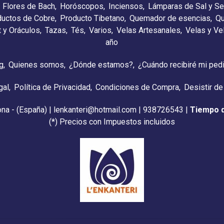
Flores de Bach
Horóscopos
Inciensos
Lámparas de Sal y Se
ductos de Cobre
Producto Tibetano
Quemador de esencias
Qu
t y Oráculos
Tazas
Tés
Varios
Velas Artesanales
Velas y V
año
g
Quienes somos
¿Dónde estamos?
¿Cuándo recibiré mi ped
gal
Política de Privacidad
Condiciones de Compra
Desistir de
ona - (España) | lenkanteri@hotmail.com |
938726543
|
Tiempo 
(*) Precios con Impuestos incluidos