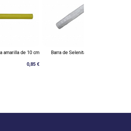
a amarilla de 10 cm
Barra de Selenita en Bruto
Pirámide de
0,85 €
6,00 €