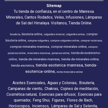
Sitemap
Tu tienda de confianza, en el centro de Manresa.
Minerales, Cantos Rodados, Velas, Infusiones, Lámparas
de Sal del Himalaya. Visítanos, Tienda Online.
bisuteria-online
comprar-
bisuteria
colgantes-mineral
colgantes-online
bisuteria-online
comprar-colgantes
comprar-colgantes-online
comprar-inciensos
comprar-minerales-manresa
comprar-minerales-online
comprar-
tienda-de-esoterismo-
pulseras-online
minerales-manresa
pulseras-online
tienda-de-minerales-manresa
tienda-de-minerales-online
online
tienda-esoterica-manresa
tienda-
tienda-esoterica
esoterica-online
venta-minerales-online
Aceites Esenciales
Aguas y Colonias
Bisutería
Campanas de viento
Chakras
Cojines de meditación
Cosmética natural
Esencias para difusor
Esencias para
quemador
Feng Shui
Figuras
Flores de Bach
Horóscopos
Inciensos
Lámparas de Sal y Selenita