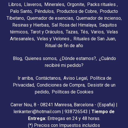
Libros
Llaveros
Minerales
Orgonite
Packs rituales
Palo Santo
Péndulos
Productos de Cobre
Producto
Tibetano
Quemador de esencias
Quemador de incienso
Resinas y Hierbas
Sal Rosa del Himalaya
Saquitos
térmicos
Tarot y Oráculos
Tazas
Tés
Varios
Velas
Artesanales
Velas y Velones
Rituales de San Juan
Ritual de fin de año
Blog
Quienes somos
¿Dónde estamos?
¿Cuándo
recibiré mi pedido?
Ir arriba
Contáctanos
Aviso Legal
Política de
Privacidad
Condiciones de Compra
Desistir de un
pedido
Políticas de Cookies
Carrer Nou, 8 - 08241 Manresa, Barcelona - (España) |
lenkanteri@hotmail.com |
938726543
|
Tiempo de
Entrega:
Entregas en 24 y 48 horas.
(*) Precios con Impuestos incluidos