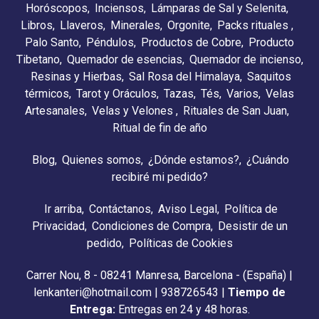
Horóscopos
Inciensos
Lámparas de Sal y Selenita
Libros
Llaveros
Minerales
Orgonite
Packs rituales
Palo Santo
Péndulos
Productos de Cobre
Producto
Tibetano
Quemador de esencias
Quemador de incienso
Resinas y Hierbas
Sal Rosa del Himalaya
Saquitos
térmicos
Tarot y Oráculos
Tazas
Tés
Varios
Velas
Artesanales
Velas y Velones
Rituales de San Juan
Ritual de fin de año
Blog
Quienes somos
¿Dónde estamos?
¿Cuándo
recibiré mi pedido?
Ir arriba
Contáctanos
Aviso Legal
Política de
Privacidad
Condiciones de Compra
Desistir de un
pedido
Políticas de Cookies
Carrer Nou, 8 - 08241 Manresa, Barcelona - (España) |
lenkanteri@hotmail.com |
938726543
|
Tiempo de
Entrega:
Entregas en 24 y 48 horas.