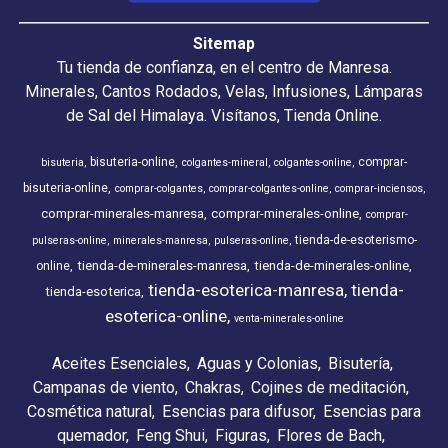
Sitemap
Tu tienda de confianza, en el centro de Manresa.
Minerales, Cantos Rodados, Velas, Infusiones, Lámparas
de Sal del Himalaya. Visítanos, Tienda Online.
bisuteria-online
comprar-
bisuteria
colgantes-mineral
colgantes-online
bisuteria-online
comprar-colgantes
comprar-colgantes-online
comprar-inciensos
comprar-minerales-manresa
comprar-minerales-online
comprar-
tienda-de-esoterismo-
pulseras-online
minerales-manresa
pulseras-online
tienda-de-minerales-manresa
tienda-de-minerales-online
online
tienda-esoterica-manresa
tienda-
tienda-esoterica
esoterica-online
venta-minerales-online
Aceites Esenciales
Aguas y Colonias
Bisutería
Campanas de viento
Chakras
Cojines de meditación
Cosmética natural
Esencias para difusor
Esencias para
quemador
Feng Shui
Figuras
Flores de Bach