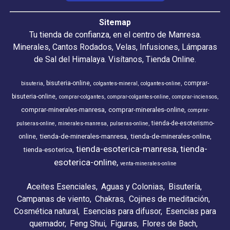
Sitemap
Tu tienda de confianza, en el centro de Manresa.
Minerales, Cantos Rodados, Velas, Infusiones, Lámparas
de Sal del Himalaya. Visítanos, Tienda Online.
bisuteria-online
comprar-
bisuteria
colgantes-mineral
colgantes-online
bisuteria-online
comprar-colgantes
comprar-colgantes-online
comprar-inciensos
comprar-minerales-manresa
comprar-minerales-online
comprar-
tienda-de-esoterismo-
pulseras-online
minerales-manresa
pulseras-online
tienda-de-minerales-manresa
tienda-de-minerales-online
online
tienda-esoterica-manresa
tienda-
tienda-esoterica
esoterica-online
venta-minerales-online
Aceites Esenciales
Aguas y Colonias
Bisutería
Campanas de viento
Chakras
Cojines de meditación
Cosmética natural
Esencias para difusor
Esencias para
quemador
Feng Shui
Figuras
Flores de Bach