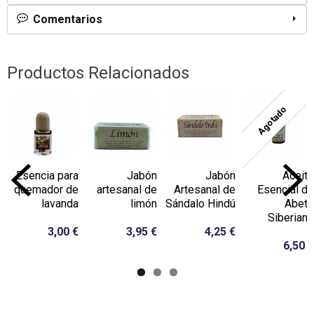
Comentarios
Productos Relacionados
Agotado
Esencia para
Jabón
Jabón
Aceite
quemador de
artesanal de
Artesanal de
Esencial de
lavanda
limón
Sándalo Hindú
Abeto
Siberiano
3,00 €
3,95 €
4,25 €
6,50 €