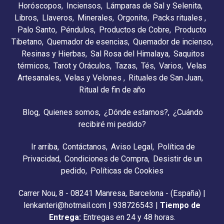
Horóscopos
Inciensos
Lámparas de Sal y Selenita
Libros
Llaveros
Minerales
Orgonite
Packs rituales
Palo Santo
Péndulos
Productos de Cobre
Producto
Tibetano
Quemador de esencias
Quemador de incienso
Resinas y Hierbas
Sal Rosa del Himalaya
Saquitos
térmicos
Tarot y Oráculos
Tazas
Tés
Varios
Velas
Artesanales
Velas y Velones
Rituales de San Juan
Ritual de fin de año
Blog
Quienes somos
¿Dónde estamos?
¿Cuándo
recibiré mi pedido?
Ir arriba
Contáctanos
Aviso Legal
Política de
Privacidad
Condiciones de Compra
Desistir de un
pedido
Políticas de Cookies
Carrer Nou, 8 - 08241 Manresa, Barcelona - (España) |
lenkanteri@hotmail.com |
938726543
|
Tiempo de
Entrega:
Entregas en 24 y 48 horas.