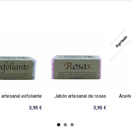
Agotado
 artesanal exfoliante
Jabón artesanal de rosas
Aceit
3,95 €
3,95 €