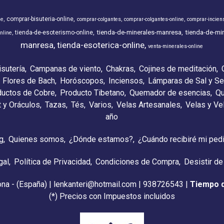
comprar-bisuteria-online
ne
comprar-colgantes
comprar-colgantes-online
comprar-incien
tienda-de-minerales-manresa
tienda-de-min
tienda-de-esoterismo-online
nline
manresa
tienda-esoterica-online
venta-minerales-online
isutería
Campanas de viento
Chakras
Cojines de meditación
Flores de Bach
Horóscopos
Inciensos
Lámparas de Sal y Se
ductos de Cobre
Producto Tibetano
Quemador de esencias
Qu
t y Oráculos
Tazas
Tés
Varios
Velas Artesanales
Velas y V
año
g
Quienes somos
¿Dónde estamos?
¿Cuándo recibiré mi ped
gal
Política de Privacidad
Condiciones de Compra
Desistir de
ona - (España) | lenkanteri@hotmail.com |
938726543
|
Tiempo 
(*) Precios con Impuestos incluidos