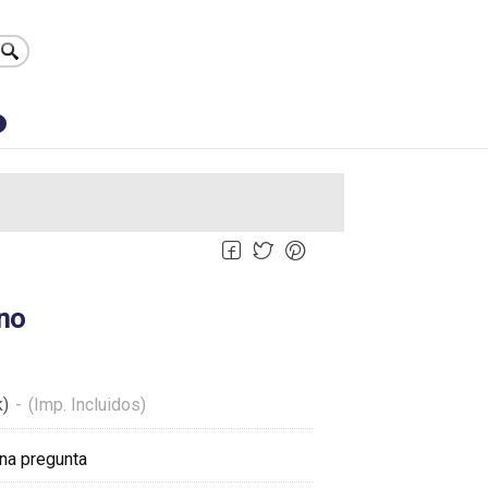
0
ino
k)
-
(Imp. Incluidos)
na pregunta