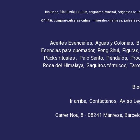
bisuteria-online
bisuteria
colgantes-mineral
colgantes-onli
online
comprar-pulseras-online
minerales-manresa
pulseras-o
Aceites Esenciales
Aguas y Colonias
B
Esencias para quemador
Feng Shui
Figuras
Packs rituales
Palo Santo
Péndulos
Pro
Rosa del Himalaya
Saquitos térmicos
Taro
Blo
Ir arriba
Contáctanos
Aviso Le
Carrer Nou, 8 - 08241 Manresa, Barcel