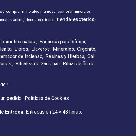
comprar-minerales-manresa
comprar-minerales-
sos
tienda-esoterica-
erales-online
tienda-esoterica
Cosmética natural
Esencias para difusor
lenita
Libros
Llaveros
Minerales
Orgonite
emador de incienso
Resinas y Hierbas
Sal
elones
Rituales de San Juan
Ritual de fin de
ido?
 un pedido
Políticas de Cookies
de Entrega:
Entregas en 24 y 48 horas.