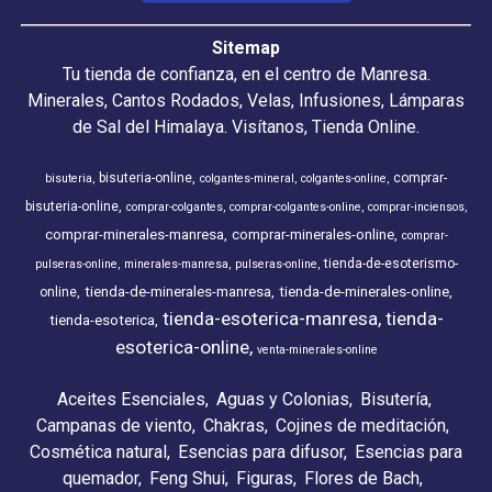
Sitemap
Tu tienda de confianza, en el centro de Manresa.
Minerales, Cantos Rodados, Velas, Infusiones, Lámparas
de Sal del Himalaya. Visítanos, Tienda Online.
bisuteria-online
comprar-
bisuteria
colgantes-mineral
colgantes-online
bisuteria-online
comprar-colgantes
comprar-colgantes-online
comprar-inciensos
comprar-minerales-manresa
comprar-minerales-online
comprar-
tienda-de-esoterismo-
pulseras-online
minerales-manresa
pulseras-online
tienda-de-minerales-manresa
tienda-de-minerales-online
online
tienda-esoterica-manresa
tienda-
tienda-esoterica
esoterica-online
venta-minerales-online
Aceites Esenciales
Aguas y Colonias
Bisutería
Campanas de viento
Chakras
Cojines de meditación
Cosmética natural
Esencias para difusor
Esencias para
quemador
Feng Shui
Figuras
Flores de Bach