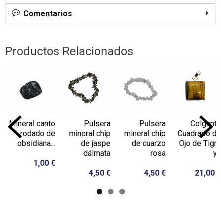
Comentarios
Productos Relacionados
Mineral canto
Pulsera
Pulsera
Colgante
rodado de
mineral chip
mineral chip
Cuadrado de
obsidiana...
de jaspe
de cuarzo
Ojo de Tigre
dálmata
rosa
y...
1,00 €
4,50 €
4,50 €
21,00 €