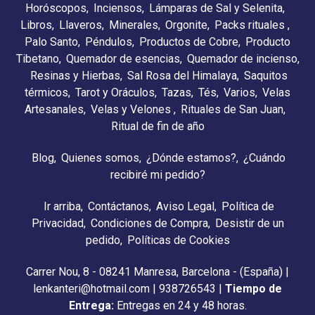
Horóscopos
Inciensos
Lámparas de Sal y Selenita
Libros
Llaveros
Minerales
Orgonite
Packs rituales
Palo Santo
Péndulos
Productos de Cobre
Producto
Tibetano
Quemador de esencias
Quemador de incienso
Resinas y Hierbas
Sal Rosa del Himalaya
Saquitos
térmicos
Tarot y Oráculos
Tazas
Tés
Varios
Velas
Artesanales
Velas y Velones
Rituales de San Juan
Ritual de fin de año
Blog
Quienes somos
¿Dónde estamos?
¿Cuándo
recibiré mi pedido?
Ir arriba
Contáctanos
Aviso Legal
Política de
Privacidad
Condiciones de Compra
Desistir de un
pedido
Políticas de Cookies
Carrer Nou, 8 - 08241 Manresa, Barcelona - (España) |
lenkanteri@hotmail.com |
938726543
|
Tiempo de
Entrega:
Entregas en 24 y 48 horas.