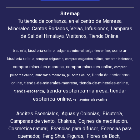
Sitemap
Tu tienda de confianza, en el centro de Manresa.
Minerales, Cantos Rodados, Velas, Infusiones, Lámparas
de Sal del Himalaya. Visítanos, Tienda Online.
bisuteria-online
comprar-
bisuteria
colgantes-mineral
colgantes-online
bisuteria-online
comprar-colgantes
comprar-colgantes-online
comprar-inciensos
comprar-minerales-manresa
comprar-minerales-online
comprar-
tienda-de-esoterismo-
pulseras-online
minerales-manresa
pulseras-online
tienda-de-minerales-manresa
tienda-de-minerales-online
online
tienda-esoterica-manresa
tienda-
tienda-esoterica
esoterica-online
venta-minerales-online
Aceites Esenciales
Aguas y Colonias
Bisutería
Campanas de viento
Chakras
Cojines de meditación
Cosmética natural
Esencias para difusor
Esencias para
quemador
Feng Shui
Figuras
Flores de Bach