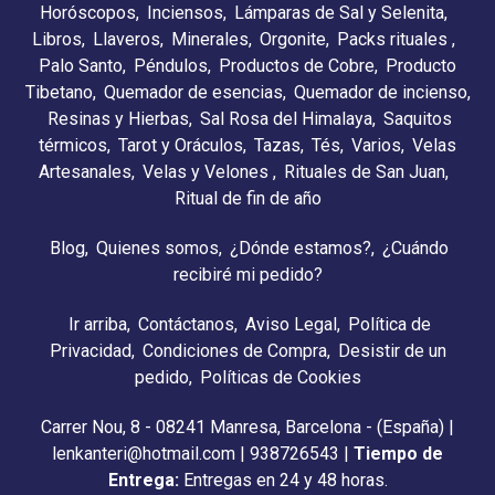
Horóscopos
Inciensos
Lámparas de Sal y Selenita
Libros
Llaveros
Minerales
Orgonite
Packs rituales
Palo Santo
Péndulos
Productos de Cobre
Producto
Tibetano
Quemador de esencias
Quemador de incienso
Resinas y Hierbas
Sal Rosa del Himalaya
Saquitos
térmicos
Tarot y Oráculos
Tazas
Tés
Varios
Velas
Artesanales
Velas y Velones
Rituales de San Juan
Ritual de fin de año
Blog
Quienes somos
¿Dónde estamos?
¿Cuándo
recibiré mi pedido?
Ir arriba
Contáctanos
Aviso Legal
Política de
Privacidad
Condiciones de Compra
Desistir de un
pedido
Políticas de Cookies
Carrer Nou, 8 - 08241 Manresa, Barcelona - (España) |
lenkanteri@hotmail.com |
938726543
|
Tiempo de
Entrega:
Entregas en 24 y 48 horas.