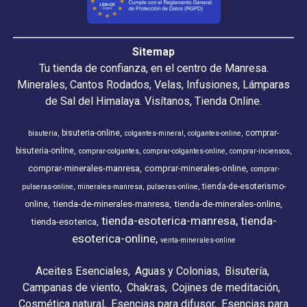
Sitemap
Tu tienda de confianza, en el centro de Manresa.
Minerales, Cantos Rodados, Velas, Infusiones, Lámparas
de Sal del Himalaya. Visítanos, Tienda Online.
bisuteria-online
comprar-
bisuteria
colgantes-mineral
colgantes-online
bisuteria-online
comprar-colgantes
comprar-colgantes-online
comprar-inciensos
comprar-minerales-manresa
comprar-minerales-online
comprar-
tienda-de-esoterismo-
pulseras-online
minerales-manresa
pulseras-online
tienda-de-minerales-manresa
tienda-de-minerales-online
online
tienda-esoterica-manresa
tienda-
tienda-esoterica
esoterica-online
venta-minerales-online
Aceites Esenciales
Aguas y Colonias
Bisutería
Campanas de viento
Chakras
Cojines de meditación
Cosmética natural
Esencias para difusor
Esencias para