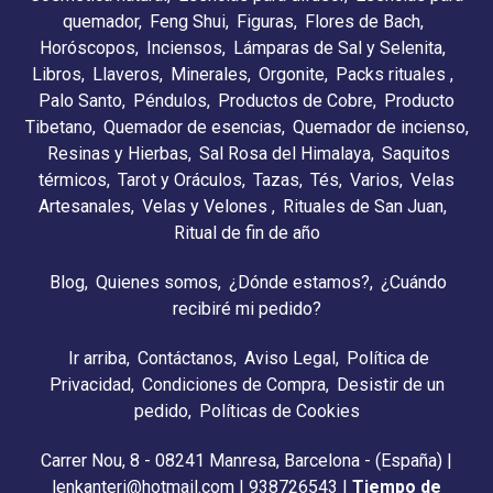
quemador
Feng Shui
Figuras
Flores de Bach
Horóscopos
Inciensos
Lámparas de Sal y Selenita
Libros
Llaveros
Minerales
Orgonite
Packs rituales
Palo Santo
Péndulos
Productos de Cobre
Producto
Tibetano
Quemador de esencias
Quemador de incienso
Resinas y Hierbas
Sal Rosa del Himalaya
Saquitos
térmicos
Tarot y Oráculos
Tazas
Tés
Varios
Velas
Artesanales
Velas y Velones
Rituales de San Juan
Ritual de fin de año
Blog
Quienes somos
¿Dónde estamos?
¿Cuándo
recibiré mi pedido?
Ir arriba
Contáctanos
Aviso Legal
Política de
Privacidad
Condiciones de Compra
Desistir de un
pedido
Políticas de Cookies
Carrer Nou, 8 - 08241 Manresa, Barcelona - (España) |
lenkanteri@hotmail.com |
938726543
|
Tiempo de