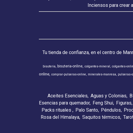
Inciensos para crear 
Tu tienda de confianza, en el centro de Man
bisuteria-online
bisuteria
colgantes-mineral
colgantes-onli
online
comprar-pulseras-online
minerales-manresa
pulseras-o
Aceites Esenciales
Aguas y Colonias
B
Esencias para quemador
Feng Shui
Figuras
Packs rituales
Palo Santo
Péndulos
Pro
Rosa del Himalaya
Saquitos térmicos
Taro