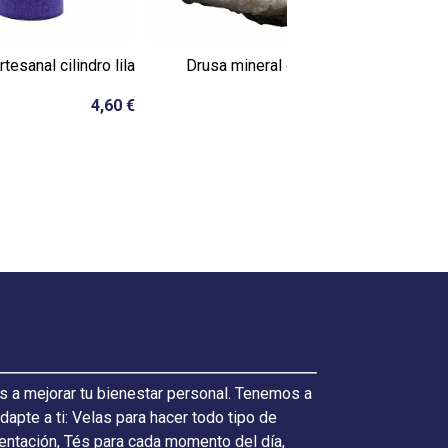
rtesanal cilindro lila
Drusa mineral de cuarzo
Shungit en 
blanco
4,60 €
74,00 €
s a mejorar tu bienestar personal. Tenemos a
pte a ti: Velas para hacer todo tipo de
ientación, Tés para cada momento del día,