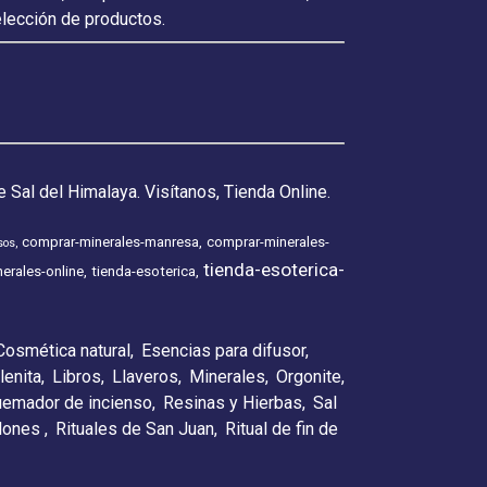
elección de productos.
 Sal del Himalaya. Visítanos, Tienda Online.
comprar-minerales-manresa
comprar-minerales-
sos
tienda-esoterica-
erales-online
tienda-esoterica
Cosmética natural
Esencias para difusor
lenita
Libros
Llaveros
Minerales
Orgonite
emador de incienso
Resinas y Hierbas
Sal
elones
Rituales de San Juan
Ritual de fin de