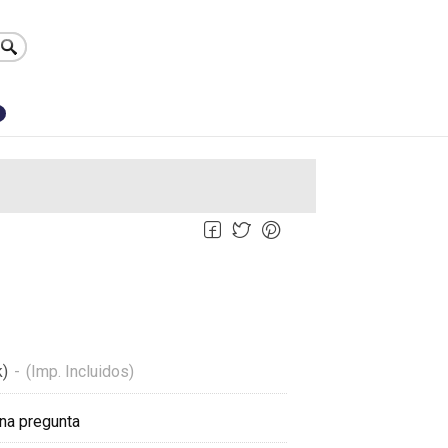
0
k)
-
(Imp. Incluidos)
na pregunta