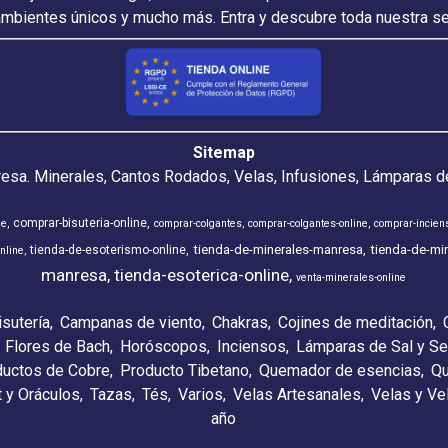
ambientes únicos y mucho más. Entra y descubre toda nuestra s
Sitemap
resa. Minerales, Cantos Rodados, Velas, Infusiones, Lámparas de
comprar-bisuteria-online
ne
comprar-colgantes
comprar-colgantes-online
comprar-incien
tienda-de-minerales-manresa
tienda-de-min
tienda-de-esoterismo-online
nline
manresa
tienda-esoterica-online
venta-minerales-online
isutería
Campanas de viento
Chakras
Cojines de meditación
Flores de Bach
Horóscopos
Inciensos
Lámparas de Sal y Se
ductos de Cobre
Producto Tibetano
Quemador de esencias
Qu
t y Oráculos
Tazas
Tés
Varios
Velas Artesanales
Velas y V
año