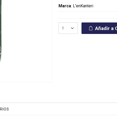
Marca
:
L'enKanteri
Añadir a C
RIOS