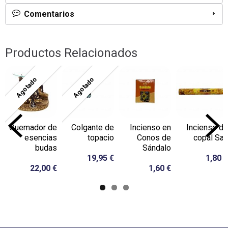
Comentarios
Productos Relacionados
Agotado
Agotado
Quemador de
Colgante de
Incienso en
Incienso de
esencias
topacio
Conos de
copal Sac
budas
Sándalo
19,95 €
1,80 €
22,00 €
1,60 €