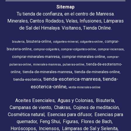
Sitemap
Tu tienda de confianza, en el centro de Manresa.
Minerales, Cantos Rodados, Velas, Infusiones, Lámparas
de Sal del Himalaya. Visítanos, Tienda Online.
bisuteria-online
comprar-
bisuteria
colgantes-mineral
colgantes-online
bisuteria-online
comprar-colgantes
comprar-colgantes-online
comprar-inciensos
comprar-minerales-manresa
comprar-minerales-online
comprar-
tienda-de-esoterismo-
pulseras-online
minerales-manresa
pulseras-online
tienda-de-minerales-manresa
tienda-de-minerales-online
online
tienda-esoterica-manresa
tienda-
tienda-esoterica
esoterica-online
venta-minerales-online
Aceites Esenciales
Aguas y Colonias
Bisutería
Campanas de viento
Chakras
Cojines de meditación
Cosmética natural
Esencias para difusor
Esencias para
quemador
Feng Shui
Figuras
Flores de Bach
Horóscopos
Inciensos
Lámparas de Sal y Selenita