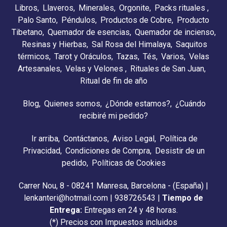
Libros
Llaveros
Minerales
Orgonite
Packs rituales
Palo Santo
Péndulos
Productos de Cobre
Producto
Tibetano
Quemador de esencias
Quemador de incienso
Resinas y Hierbas
Sal Rosa del Himalaya
Saquitos
térmicos
Tarot y Oráculos
Tazas
Tés
Varios
Velas
Artesanales
Velas y Velones
Rituales de San Juan
Ritual de fin de año
Blog
Quienes somos
¿Dónde estamos?
¿Cuándo
recibiré mi pedido?
Ir arriba
Contáctanos
Aviso Legal
Política de
Privacidad
Condiciones de Compra
Desistir de un
pedido
Políticas de Cookies
Carrer Nou, 8 - 08241 Manresa, Barcelona - (España) |
lenkanteri@hotmail.com |
938726543
|
Tiempo de
Entrega:
Entregas en 24 y 48 horas.
(*) Precios con Impuestos incluidos