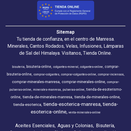
Sitemap
Tu tienda de confianza, en el centro de Manresa.
Minerales, Cantos Rodados, Velas, Infusiones, Lámparas
de Sal del Himalaya. Visítanos, Tienda Online.
bisuteria-online
comprar-
bisuteria
colgantes-mineral
colgantes-online
bisuteria-online
comprar-colgantes
comprar-colgantes-online
comprar-inciensos
comprar-minerales-manresa
comprar-minerales-online
comprar-
tienda-de-esoterismo-
pulseras-online
minerales-manresa
pulseras-online
tienda-de-minerales-manresa
tienda-de-minerales-online
online
tienda-esoterica-manresa
tienda-
tienda-esoterica
esoterica-online
venta-minerales-online
Aceites Esenciales
Aguas y Colonias
Bisutería