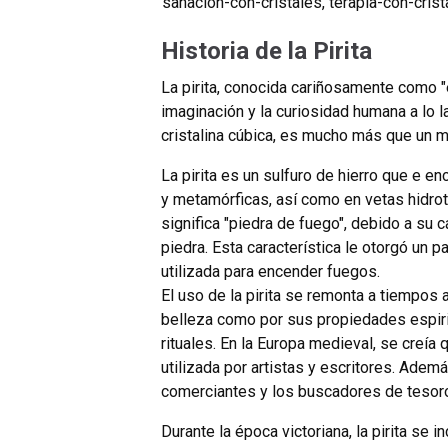
sanacion-con-cristales
,
terapia-con-crist
Historia de la Pirita
La pirita, conocida cariñosamente como "e
imaginación y la curiosidad humana a lo l
cristalina cúbica, es mucho más que un m
La pirita es un sulfuro de hierro que e 
y metamórficas, así como en vetas hidrot
significa "piedra de fuego", debido a su
piedra. Esta característica le otorgó un 
utilizada para encender fuegos.
El uso de la pirita se remonta a tiempos 
belleza como por sus propiedades espirit
rituales. En la Europa medieval, se creía q
utilizada por artistas y escritores. Ademá
comerciantes y los buscadores de tesoros
Durante la época victoriana, la pirita se i