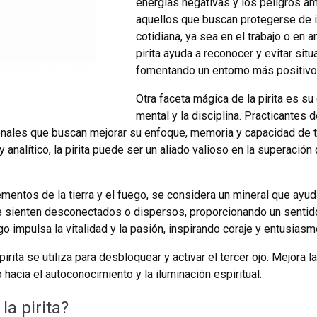
energías negativas y los peligros a
aquellos que buscan protegerse de i
cotidiana, ya sea en el trabajo o en
pirita ayuda a reconocer y evitar sit
fomentando un entorno más positivo 
Otra faceta mágica de la pirita es su
mental y la disciplina. Practicantes d
nales que buscan mejorar su enfoque, memoria y capacidad de to
analítico, la pirita puede ser un aliado valioso en la superación 
lementos de la tierra y el fuego, se considera un mineral que ayuda
se sienten desconectados o dispersos, proporcionando un sentid
 impulsa la vitalidad y la pasión, inspirando coraje y entusiasm
 pirita se utiliza para desbloquear y activar el tercer ojo. Mejora la
 hacia el autoconocimiento y la iluminación espiritual.
a pirita?