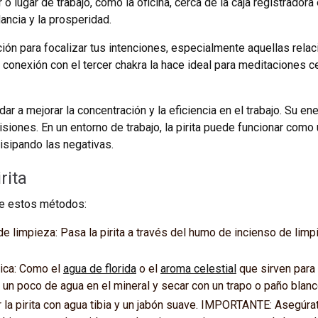
r o lugar de trabajo, como la oficina, cerca de la caja registrador
ancia y la prosperidad.
ción para focalizar tus intenciones, especialmente aquellas rela
 conexión con el tercer chakra la hace ideal para meditaciones c
dar a mejorar la concentración y la eficiencia en el trabajo. Su en
iones. En un entorno de trabajo, la pirita puede funcionar como
isipando las negativas.
rita
de estos métodos:
e limpieza: Pasa la pirita a través del humo de incienso de lim
ica: Como el
agua de florida
o el
aroma celestial
que sirven para 
 un poco de agua en el mineral y secar con un trapo o paño blanc
 la pirita con agua tibia y un jabón suave. IMPORTANTE: Asegú