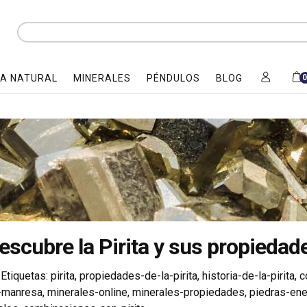
A NATURAL
MINERALES
PÉNDULOS
BLOG
escubre la Pirita y sus propiedad
Etiquetas:
pirita
,
propiedades-de-la-pirita
,
historia-de-la-pirita
,
c
-manresa
,
minerales-online
,
minerales-propiedades
,
piedras-ene