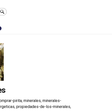
0
es
omprar-pirita
,
minerales
,
minerales-
rgeticas
,
propiedades-de-los-minerales
,