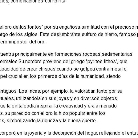
ales
,
combinaciones-con-pirita
l oro de los tontos" por su engañosa similitud con el precioso m
argo de los siglos. Este deslumbrante sulfuro de hierro, famoso p
ero impostor del oro.
encuentra principalmente en formaciones rocosas sedimentarias
ermales.Su nombre proviene del griego "pyrites lithos", que
 capacidad de crear chispas cuando se golpea contra metal o
papel crucial en los primeros días de la humanidad, siendo
antiguos. Los Incas, por ejemplo, la valoraban tanto por su
uales, utilizándola en sus joyas y en diversos objetos
ue la pirita podía inspirar la creatividad y era a menudo
s, su parecido con el oro la hizo popular entre los
, simbolizando la riqueza y la buena suerte.
ncorporó en la joyería y la decoración del hogar, reflejando el ent