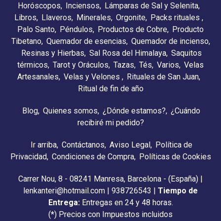
Horóscopos
Inciensos
Lámparas de Sal y Selenita
Libros
Llaveros
Minerales
Orgonite
Packs rituales
Palo Santo
Péndulos
Productos de Cobre
Producto
Tibetano
Quemador de esencias
Quemador de incienso
Resinas y Hierbas
Sal Rosa del Himalaya
Saquitos
térmicos
Tarot y Oráculos
Tazas
Tés
Varios
Velas
Artesanales
Velas y Velones
Rituales de San Juan
Ritual de fin de año
Blog
Quienes somos
¿Dónde estamos?
¿Cuándo
recibiré mi pedido?
Ir arriba
Contáctanos
Aviso Legal
Política de
Privacidad
Condiciones de Compra
Políticas de Cookies
Carrer Nou, 8 - 08241 Manresa, Barcelona - (España) |
lenkanteri@hotmail.com |
938726543
|
Tiempo de
Entrega:
Entregas en 24 y 48 horas.
(*) Precios con Impuestos incluidos