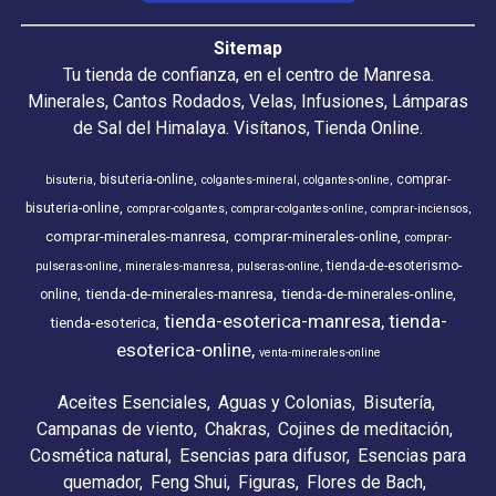
Sitemap
Tu tienda de confianza, en el centro de Manresa.
Minerales, Cantos Rodados, Velas, Infusiones, Lámparas
de Sal del Himalaya. Visítanos, Tienda Online.
bisuteria-online
comprar-
bisuteria
colgantes-mineral
colgantes-online
bisuteria-online
comprar-colgantes
comprar-colgantes-online
comprar-inciensos
comprar-minerales-manresa
comprar-minerales-online
comprar-
tienda-de-esoterismo-
pulseras-online
minerales-manresa
pulseras-online
tienda-de-minerales-manresa
tienda-de-minerales-online
online
tienda-esoterica-manresa
tienda-
tienda-esoterica
esoterica-online
venta-minerales-online
Aceites Esenciales
Aguas y Colonias
Bisutería
Campanas de viento
Chakras
Cojines de meditación
Cosmética natural
Esencias para difusor
Esencias para
quemador
Feng Shui
Figuras
Flores de Bach