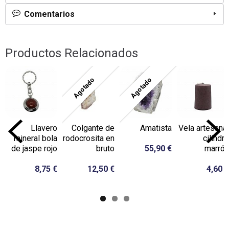
Comentarios
Productos Relacionados
Agotado
Agotado
Llavero
Colgante de
Amatista
Vela artesanal
mineral bola
rodocrosita en
cilindro
de jaspe rojo
bruto
55,90 €
marrón
8,75 €
12,50 €
4,60 €