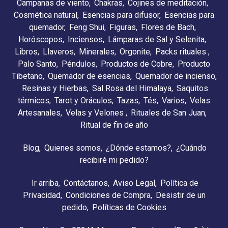
Campanas de viento
Chakras
Cojines de meditación
Cosmética natural
Esencias para difusor
Esencias para
quemador
Feng Shui
Figuras
Flores de Bach
Horóscopos
Inciensos
Lámparas de Sal y Selenita
Libros
Llaveros
Minerales
Orgonite
Packs rituales
Palo Santo
Péndulos
Productos de Cobre
Producto
Tibetano
Quemador de esencias
Quemador de incienso
Resinas y Hierbas
Sal Rosa del Himalaya
Saquitos
térmicos
Tarot y Oráculos
Tazas
Tés
Varios
Velas
Artesanales
Velas y Velones
Rituales de San Juan
Ritual de fin de año
Blog
Quienes somos
¿Dónde estamos?
¿Cuándo
recibiré mi pedido?
Ir arriba
Contáctanos
Aviso Legal
Política de
Privacidad
Condiciones de Compra
Desistir de un
pedido
Políticas de Cookies