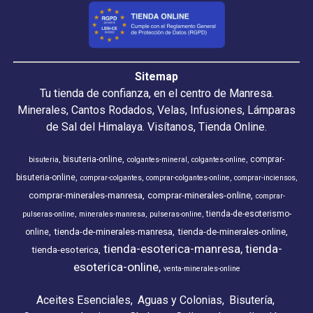
Sitemap
Tu tienda de confianza, en el centro de Manresa.
Minerales, Cantos Rodados, Velas, Infusiones, Lámparas
de Sal del Himalaya. Visítanos, Tienda Online.
bisuteria-online
comprar-
bisuteria
colgantes-mineral
colgantes-online
bisuteria-online
comprar-colgantes
comprar-colgantes-online
comprar-inciensos
comprar-minerales-manresa
comprar-minerales-online
comprar-
tienda-de-esoterismo-
pulseras-online
minerales-manresa
pulseras-online
tienda-de-minerales-manresa
tienda-de-minerales-online
online
tienda-esoterica-manresa
tienda-
tienda-esoterica
esoterica-online
venta-minerales-online
Aceites Esenciales
Aguas y Colonias
Bisutería