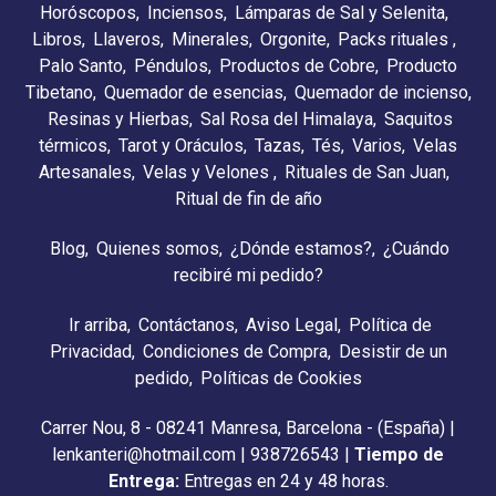
Horóscopos
Inciensos
Lámparas de Sal y Selenita
Libros
Llaveros
Minerales
Orgonite
Packs rituales
Palo Santo
Péndulos
Productos de Cobre
Producto
Tibetano
Quemador de esencias
Quemador de incienso
Resinas y Hierbas
Sal Rosa del Himalaya
Saquitos
térmicos
Tarot y Oráculos
Tazas
Tés
Varios
Velas
Artesanales
Velas y Velones
Rituales de San Juan
Ritual de fin de año
Blog
Quienes somos
¿Dónde estamos?
¿Cuándo
recibiré mi pedido?
Ir arriba
Contáctanos
Aviso Legal
Política de
Privacidad
Condiciones de Compra
Desistir de un
pedido
Políticas de Cookies
Carrer Nou, 8 - 08241 Manresa, Barcelona - (España) |
lenkanteri@hotmail.com |
938726543
|
Tiempo de
Entrega:
Entregas en 24 y 48 horas.