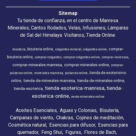
Sitemap
Tu tienda de confianza, en el centro de Manresa.
Minerales, Cantos Rodados, Velas, Infusiones, Lámparas
de Sal del Himalaya. Visítanos, Tienda Online.
bisuteria-online
comprar-
bisuteria
colgantes-mineral
colgantes-online
bisuteria-online
comprar-colgantes
comprar-colgantes-online
comprar-inciensos
comprar-minerales-manresa
comprar-minerales-online
comprar-
tienda-de-esoterismo-
pulseras-online
minerales-manresa
pulseras-online
tienda-de-minerales-manresa
tienda-de-minerales-online
online
tienda-esoterica-manresa
tienda-
tienda-esoterica
esoterica-online
venta-minerales-online
Aceites Esenciales
Aguas y Colonias
Bisutería
Campanas de viento
Chakras
Cojines de meditación
Cosmética natural
Esencias para difusor
Esencias para
quemador
Feng Shui
Figuras
Flores de Bach