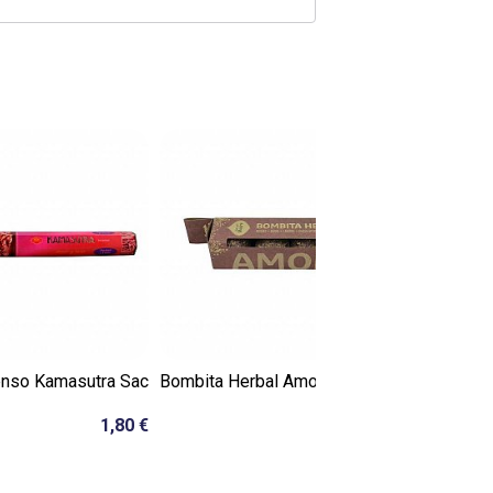
enso Kamasutra Sac
Bombita Herbal Amor Sagrada
Oráculo L
Madre
1,80 €
5,00 €