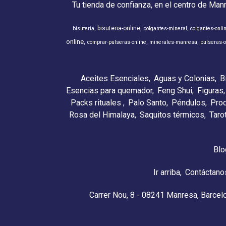
Tu tienda de confianza, en el centro de Man
bisuteria-online
bisuteria
colgantes-mineral
colgantes-onli
online
comprar-pulseras-online
minerales-manresa
pulseras-o
Aceites Esenciales
Aguas y Colonias
B
Esencias para quemador
Feng Shui
Figuras
Packs rituales
Palo Santo
Péndulos
Pro
Rosa del Himalaya
Saquitos térmicos
Taro
Blo
Ir arriba
Contáctano
Carrer Nou, 8 - 08241 Manresa, Barcel