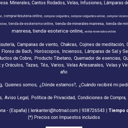
resa. Minerales, Cantos Rodados, Velas, Infusiones, Lámparas de
comprar-bisuteria-online
ne
comprar-colgantes
comprar-colgantes-online
comprar-incien
tienda-de-minerales-manresa
tienda-de-min
tienda-de-esoterismo-online
nline
manresa
tienda-esoterica-online
venta-minerales-online
isutería
Campanas de viento
Chakras
Cojines de meditación
Flores de Bach
Horóscopos
Inciensos
Lámparas de Sal y Se
ductos de Cobre
Producto Tibetano
Quemador de esencias
Qu
t y Oráculos
Tazas
Tés
Varios
Velas Artesanales
Velas y V
año
g
Quienes somos
¿Dónde estamos?
¿Cuándo recibiré mi ped
s
Aviso Legal
Política de Privacidad
Condiciones de Compra
ona - (España) | lenkanteri@hotmail.com |
938726543
|
Tiempo 
(*) Precios con Impuestos incluidos