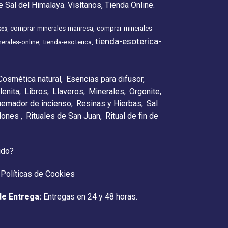
 Sal del Himalaya. Visítanos, Tienda Online.
comprar-minerales-manresa
comprar-minerales-
sos
tienda-esoterica-
erales-online
tienda-esoterica
Cosmética natural
Esencias para difusor
lenita
Libros
Llaveros
Minerales
Orgonite
emador de incienso
Resinas y Hierbas
Sal
elones
Rituales de San Juan
Ritual de fin de
ido?
Políticas de Cookies
de Entrega:
Entregas en 24 y 48 horas.