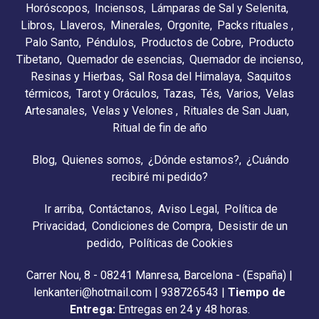
Horóscopos
Inciensos
Lámparas de Sal y Selenita
Libros
Llaveros
Minerales
Orgonite
Packs rituales
Palo Santo
Péndulos
Productos de Cobre
Producto
Tibetano
Quemador de esencias
Quemador de incienso
Resinas y Hierbas
Sal Rosa del Himalaya
Saquitos
térmicos
Tarot y Oráculos
Tazas
Tés
Varios
Velas
Artesanales
Velas y Velones
Rituales de San Juan
Ritual de fin de año
Blog
Quienes somos
¿Dónde estamos?
¿Cuándo
recibiré mi pedido?
Ir arriba
Contáctanos
Aviso Legal
Política de
Privacidad
Condiciones de Compra
Desistir de un
pedido
Políticas de Cookies
Carrer Nou, 8 - 08241 Manresa, Barcelona - (España) |
lenkanteri@hotmail.com |
938726543
|
Tiempo de
Entrega:
Entregas en 24 y 48 horas.