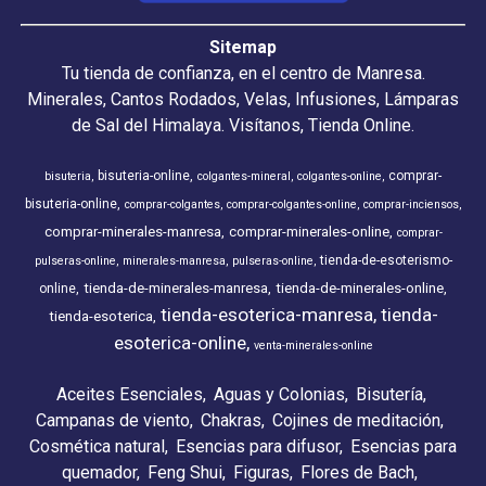
Sitemap
Tu tienda de confianza, en el centro de Manresa.
Minerales, Cantos Rodados, Velas, Infusiones, Lámparas
de Sal del Himalaya. Visítanos, Tienda Online.
bisuteria-online
comprar-
bisuteria
colgantes-mineral
colgantes-online
bisuteria-online
comprar-colgantes
comprar-colgantes-online
comprar-inciensos
comprar-minerales-manresa
comprar-minerales-online
comprar-
tienda-de-esoterismo-
pulseras-online
minerales-manresa
pulseras-online
tienda-de-minerales-manresa
tienda-de-minerales-online
online
tienda-esoterica-manresa
tienda-
tienda-esoterica
esoterica-online
venta-minerales-online
Aceites Esenciales
Aguas y Colonias
Bisutería
Campanas de viento
Chakras
Cojines de meditación
Cosmética natural
Esencias para difusor
Esencias para
quemador
Feng Shui
Figuras
Flores de Bach