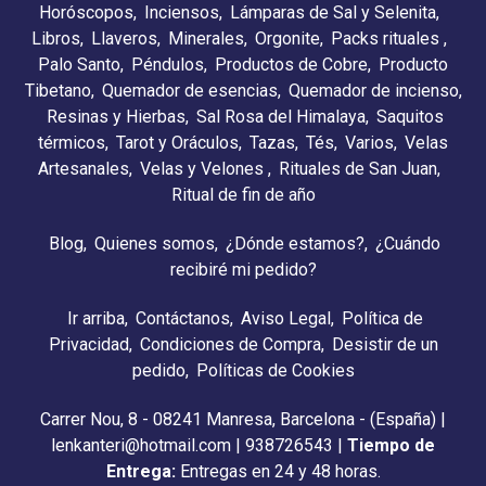
Horóscopos
Inciensos
Lámparas de Sal y Selenita
Libros
Llaveros
Minerales
Orgonite
Packs rituales
Palo Santo
Péndulos
Productos de Cobre
Producto
Tibetano
Quemador de esencias
Quemador de incienso
Resinas y Hierbas
Sal Rosa del Himalaya
Saquitos
térmicos
Tarot y Oráculos
Tazas
Tés
Varios
Velas
Artesanales
Velas y Velones
Rituales de San Juan
Ritual de fin de año
Blog
Quienes somos
¿Dónde estamos?
¿Cuándo
recibiré mi pedido?
Ir arriba
Contáctanos
Aviso Legal
Política de
Privacidad
Condiciones de Compra
Desistir de un
pedido
Políticas de Cookies
Carrer Nou, 8 - 08241 Manresa, Barcelona - (España) |
lenkanteri@hotmail.com |
938726543
|
Tiempo de
Entrega:
Entregas en 24 y 48 horas.