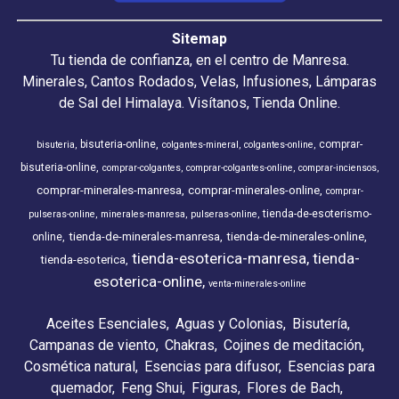
Sitemap
Tu tienda de confianza, en el centro de Manresa.
Minerales, Cantos Rodados, Velas, Infusiones, Lámparas
de Sal del Himalaya. Visítanos, Tienda Online.
bisuteria-online
comprar-
bisuteria
colgantes-mineral
colgantes-online
bisuteria-online
comprar-colgantes
comprar-colgantes-online
comprar-inciensos
comprar-minerales-manresa
comprar-minerales-online
comprar-
tienda-de-esoterismo-
pulseras-online
minerales-manresa
pulseras-online
tienda-de-minerales-manresa
tienda-de-minerales-online
online
tienda-esoterica-manresa
tienda-
tienda-esoterica
esoterica-online
venta-minerales-online
Aceites Esenciales
Aguas y Colonias
Bisutería
Campanas de viento
Chakras
Cojines de meditación
Cosmética natural
Esencias para difusor
Esencias para
quemador
Feng Shui
Figuras
Flores de Bach