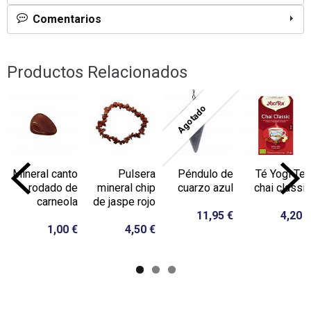
Comentarios
Productos Relacionados
Agotado
Mineral canto
Pulsera
Péndulo de
Té Yogi Tea
rodado de
mineral chip
cuarzo azul
chai classic
carneola
de jaspe rojo
11,95 €
4,20 €
1,00 €
4,50 €