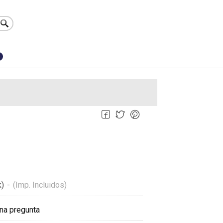
0
k)
-
(Imp. Incluidos)
na pregunta