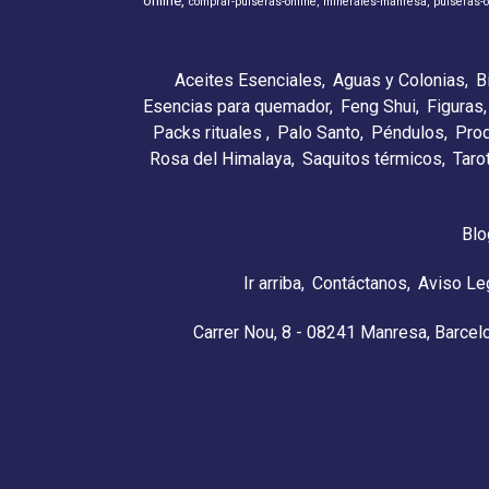
online
comprar-pulseras-online
minerales-manresa
pulseras-o
Aceites Esenciales
Aguas y Colonias
B
Esencias para quemador
Feng Shui
Figuras
Packs rituales
Palo Santo
Péndulos
Pro
Rosa del Himalaya
Saquitos térmicos
Taro
Blo
Ir arriba
Contáctanos
Aviso Le
Carrer Nou, 8 - 08241 Manresa, Barcel