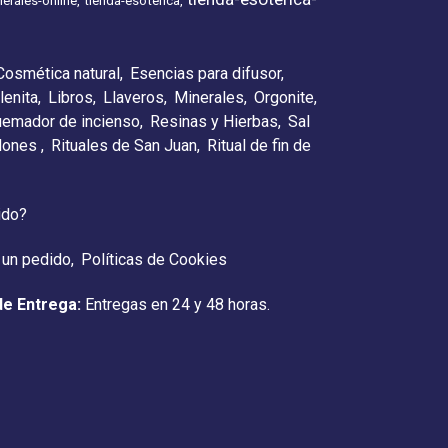
erales-online
tienda-esoterica
Cosmética natural
Esencias para difusor
lenita
Libros
Llaveros
Minerales
Orgonite
emador de incienso
Resinas y Hierbas
Sal
elones
Rituales de San Juan
Ritual de fin de
ido?
 un pedido
Políticas de Cookies
de Entrega:
Entregas en 24 y 48 horas.