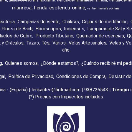
tienda-de-minerales-manresa
tienda-de-min
tienda-de-esoterismo-online
nline
manresa
tienda-esoterica-online
venta-minerales-online
isutería
Campanas de viento
Chakras
Cojines de meditación
Flores de Bach
Horóscopos
Inciensos
Lámparas de Sal y Se
ductos de Cobre
Producto Tibetano
Quemador de esencias
Qu
t y Oráculos
Tazas
Tés
Varios
Velas Artesanales
Velas y V
año
g
Quienes somos
¿Dónde estamos?
¿Cuándo recibiré mi ped
gal
Política de Privacidad
Condiciones de Compra
Desistir de
ona - (España) | lenkanteri@hotmail.com |
938726543
|
Tiempo 
(*) Precios con Impuestos incluidos