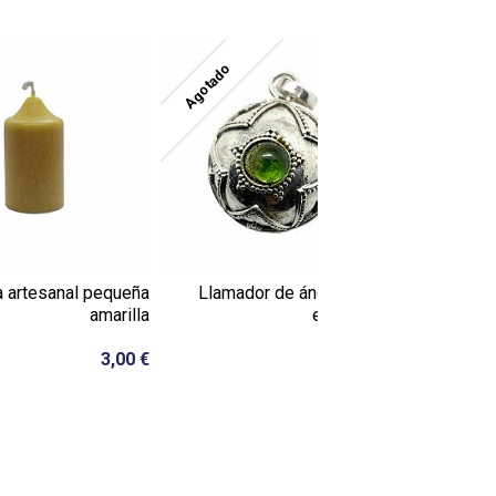
Agotado
Agotado
a artesanal pequeña
Llamador de ángeles con
Colgan
amarilla
estrella y...
3,00 €
21,50 €