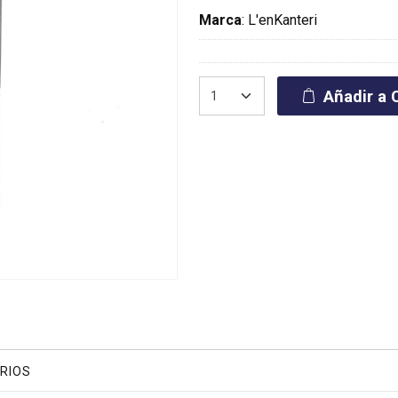
Marca
:
L'enKanteri
Añadir a C
RIOS